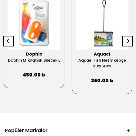
Dophin
Aquael
Dophin Mıknatıslı Silecek L
Aquael Fish Net 8 Kepçe
20x15Cm
450.00 ₺
260.00 ₺
Popüler Markalar