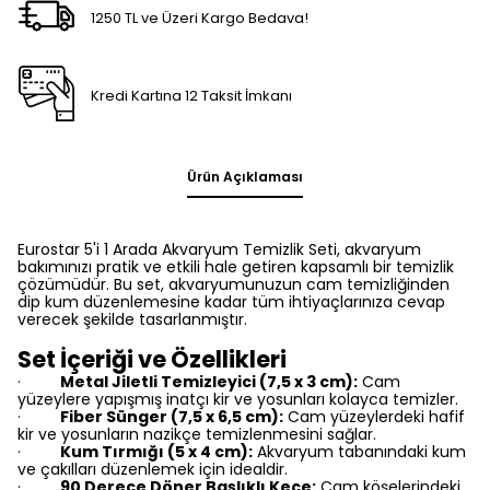
1250 TL ve Üzeri Kargo Bedava!
Kredi Kartına 12 Taksit İmkanı
Ürün Açıklaması
Eurostar 5'i 1 Arada Akvaryum Temizlik Seti
,
akvaryum
bakımınızı pratik ve etkili hale getiren kapsamlı bir temizlik
çözümüdür.
Bu set, akvaryumunuzun cam temizliğinden
dip kum düzenlemesine kadar tüm ihtiyaçlarınıza cevap
verecek şekilde tasarlanmıştır.
Set İçeriği ve Özellikleri
Metal Jiletli Temizleyici (7,5 x 3 cm):
Cam
·
yüzeylere yapışmış inatçı kir ve yosunları kolayca temizler.
Fiber Sünger (7,5 x 6,5 cm):
Cam yüzeylerdeki hafif
·
kir ve yosunların nazikçe temizlenmesini sağlar.
Kum Tırmığı (5 x 4 cm):
Akvaryum tabanındaki kum
·
ve çakılları düzenlemek için idealdir.
90 Derece Döner Başlıklı Keçe:
Cam köşelerindeki
·