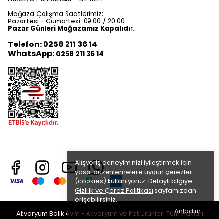
Mağaza Çalışma Saatlerimiz
:
Pazartesi - Cumartesi: 09:00 / 20:00
Pazar Günleri Mağazamız Kapalıdır.
Telefon: 0258 211 36 14
WhatsApp:
0258 211 36 14
Alışveriş deneyiminizi iyileştirmek için
yasal düzenlemelere uygun çerezler
(cookies) kullanıyoruz. Detaylı bilgiye
Gizlilik ve Çerez Politikası
sayfamızdan
erişebilirsiniz.
Anladım
Akvaryum Balık Avm - Akvaryum ve Pet Ürünleri Tüm Hakları