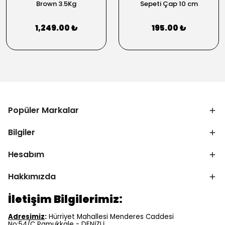
Brown 3.5Kg
Sepeti Çap 10 cm
1,249.00 ₺
195.00 ₺
Popüler Markalar
Bilgiler
Hesabım
Hakkımızda
İletişim Bilgilerimiz:
Adresimiz
:
Hürriyet Mahallesi Menderes Caddesi
No:54/C Pamukkale - DENİZLİ