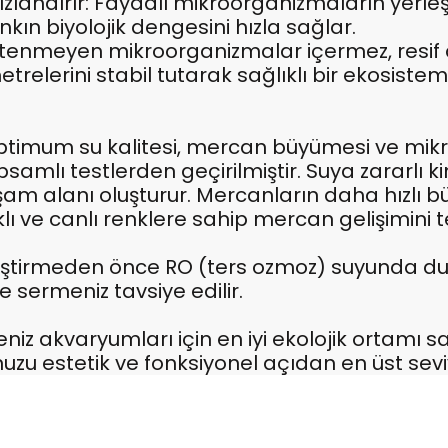
andırır: Faydalı mikroorganizmaların yerleşim
ankın biyolojik dengesini hızla sağlar.
stenmeyen mikroorganizmalar içermez, resif a
relerini stabil tutarak sağlıklı bir ekosistem
ptimum su kalitesi, mercan büyümesi ve mi
amlı testlerden geçirilmiştir. Suya zararlı k
şam alanı oluşturur. Mercanların daha hızlı b
klı ve canlı renklere sahip mercan gelişimini t
ştirmeden önce RO (ters ozmoz) suyunda dur
ermeniz tavsiye edilir.
 akvaryumları için en iyi ekolojik ortamı sa
u estetik ve fonksiyonel açıdan en üst seviy