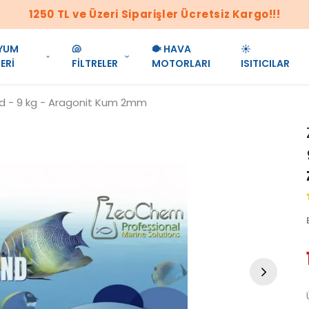
1250 TL ve Üzeri Siparişler Ücretsiz Kargo!!!
YUM
🐚
🐡 HAVA
☀️
ERİ
FİLTRELER
MOTORLARI
ISITICILAR
 - 9 kg - Aragonit Kum 2mm