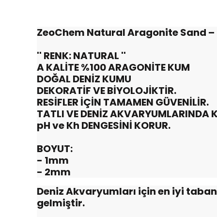
ZeoChem Natural Aragonite Sand – B
'' RENK: NATURAL ''
A KALİTE %100 ARAGONİTE KUM
DOĞAL DENİZ KUMU
DEKORATİF VE BİYOLOJİKTİR.
RESİFLER İÇİN TAMAMEN GÜVENİLİR.
TATLI VE DENİZ AKVARYUMLARINDA K
pH ve Kh DENGESİNİ KORUR.
BOYUT:
- 1mm
- 2mm
Deniz Akvaryumları için en iyi tab
gelmiştir.