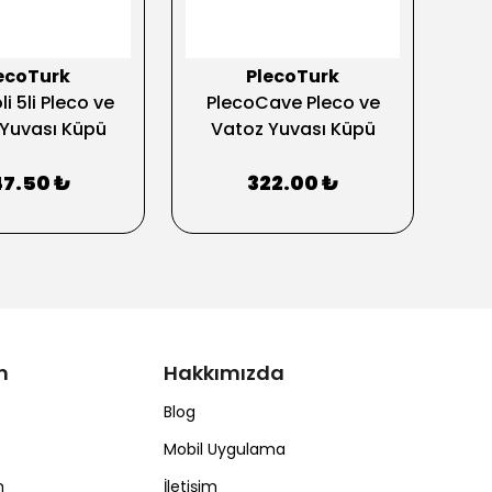
ecoTurk
PlecoTurk
i 5li Pleco ve
PlecoCave Pleco ve
Cr
Yuvası Küpü
Vatoz Yuvası Küpü
Do
47.50 ₺
322.00 ₺
m
Hakkımızda
Blog
Mobil Uygulama
m
İletişim