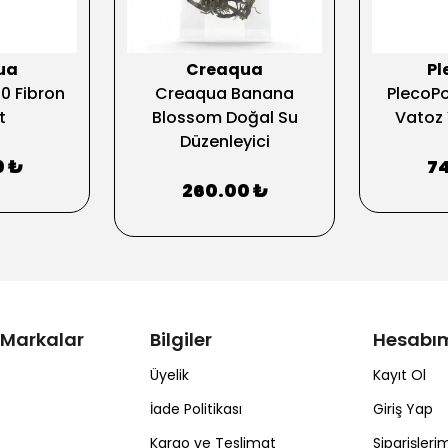
ua
Creaqua
Pl
0 Fibron
Creaqua Banana
PlecoPol
t
Blossom Doğal Su
Vatoz 
Düzenleyici
0 ₺
7
260.00 ₺
 Markalar
Bilgiler
Hesabı
Üyelik
Kayıt Ol
İade Politikası
Giriş Yap
Kargo ve Teslimat
Siparişleri