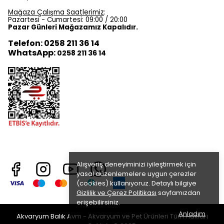
Mağaza Çalışma Saatlerimiz
:
Pazartesi - Cumartesi: 09:00 / 20:00
Pazar Günleri Mağazamız Kapalıdır.
Telefon: 0258 211 36 14
WhatsApp:
0258 211 36 14
Alışveriş deneyiminizi iyileştirmek için
yasal düzenlemelere uygun çerezler
(cookies) kullanıyoruz. Detaylı bilgiye
Gizlilik ve Çerez Politikası
sayfamızdan
erişebilirsiniz.
Anladım
Akvaryum Balık Avm - Akvaryum ve Pet Ürünleri Tüm Hakları