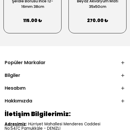
Şelale Borusu İnce 12-
Beyaz Akvaryum Matı
16mm 38cm
35x50cm
115.00 ₺
270.00 ₺
Popüler Markalar
Bilgiler
Hesabım
Hakkımızda
İletişim Bilgilerimiz:
Adresimiz
:
Hürriyet Mahallesi Menderes Caddesi
No:54/C Pamukkale - DENİZLİ