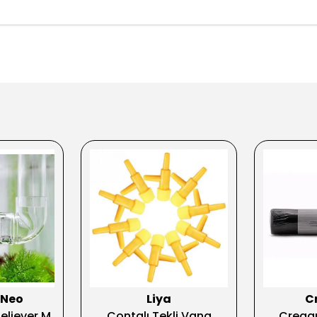
 Neo
Liya
C
eliever M
Contalı Tekli Vana
Creaq