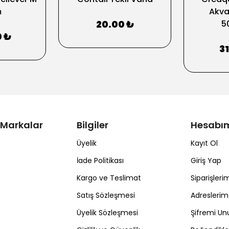
m
Akva
20.00 ₺
5
0 ₺
3
 Markalar
Bilgiler
Hesabı
Üyelik
Kayıt Ol
İade Politikası
Giriş Yap
Kargo ve Teslimat
Siparişleri
Satış Sözleşmesi
Adreslerim
Üyelik Sözleşmesi
Şifremi U