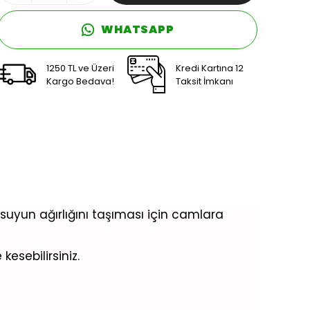
WHATSAPP
1250 TL ve Üzeri
Kredi Kartına 12
Kargo Bedava!
Taksit İmkanı
uyun ağırlığını taşıması için camlara
esebilirsiniz.