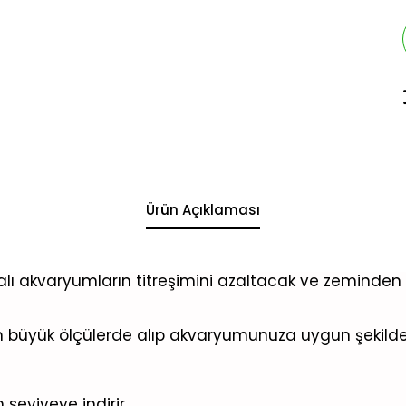
Ürün Açıklaması
ı akvaryumların titreşimini azaltacak ve zeminden s
in büyük ölçülerde alıp akvaryumunuza uygun şekilde k
eviyeye indirir.