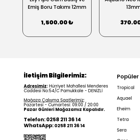
Emiş Boru Takımı 12mm
13m
1,500.00 ₺
370.0
İletişim Bilgilerimiz:
Popüler
Adresimiz
:
Hürriyet Mahallesi Menderes
Tropical
Caddesi No:54/C Pamukkale - DENİZLİ
Aquael
Mağaza Çalışma Saatlerimiz
:
Pazartesi - Cumartesi: 09:00 / 20:00
Eheim
Pazar Günleri Mağazamız Kapalıdır.
Telefon: 0258 211 36 14
Tetra
WhatsApp:
0258 211 36 14
Sera