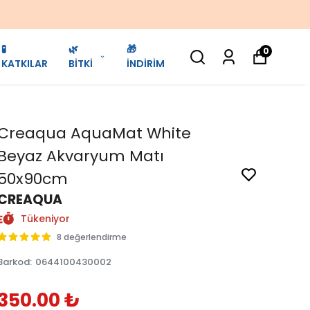
🧪
🌿
🎁
0
KATKILAR
BİTKİ
İNDİRİM
Creaqua AquaMat White
Beyaz Akvaryum Matı
50x90cm
CREAQUA
Tükeniyor
8 değerlendirme
Barkod
:
0644100430002
350.00 ₺