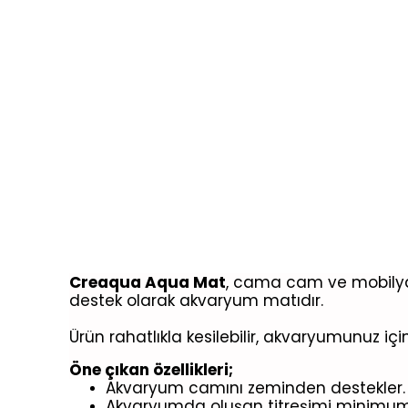
Creaqua Aqua Mat
, cama cam ve mobilyal
destek olarak akvaryum matıdır.
Ürün rahatlıkla kesilebilir, akvaryumunuz iç
Öne çıkan özellikleri;
Akvaryum camını zeminden destekler.
Akvaryumda oluşan titreşimi minimum s