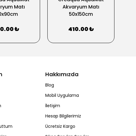
ryum Matı
Akvaryum Matı
Ho
0x90cm
50x150cm
10.00 ₺
410.00 ₺
m
Hakkımızda
Blog
Mobil Uygulama
m
İletişim
Hesap Bilgilerimiz
nuttum
Ücretsiz Kargo