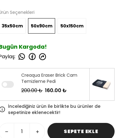
Ürün Seçenekleri
35x50cm
50x90cm
50x150cm
Bugün Kargoda!
Paylaş
:
Creaqua Eraser Brick Cam
Temizleme Pedi
200.00 ₺
160.00 ₺
İncelediğiniz ürün ile birlikte bu ürünler de
sepetinize eklenecektir!
SEPETE EKLE