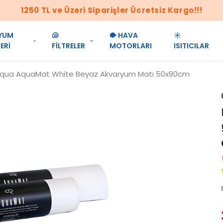
1250 TL ve Üzeri Siparişler Ücretsiz Kargo!!!
YUM
🐚
🐡 HAVA
☀️
ERİ
FİLTRELER
MOTORLARI
ISITICILAR
qua AquaMat White Beyaz Akvaryum Matı 50x90cm