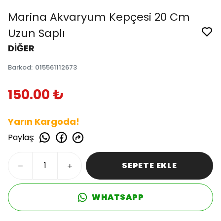
Marina Akvaryum Kepçesi 20 Cm
Uzun Saplı
DİĞER
Barkod
:
015561112673
150.00 ₺
Yarın Kargoda!
Paylaş
:
SEPETE EKLE
WHATSAPP