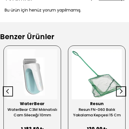
Bu ürün için henüz yorum yapılmamış.
Benzer Ürünler
WaterBear
Resun
WaterBear C3M Mıknatıslı
Resun FN-060 Balık
Cam Sileceği 10mm
Yakalama Kepçesi 15 Cm
1,182.50 ₺
120.00 ₺