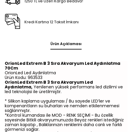
1250 TL ve Üzeri Kargo Bedava!
Kredi Kartına 12 Taksit İmkanı
Ürün Açıklaması
OrionLed Extrem B 3 Sıra Akvaryum Led Aydınlatma
70Cm
OrionLed Led Aydınlatma
Ürün Kodu: 963533
OrionLed Extrem B 3 Sıra Akvaryum Led
Aydınlatma,
Yenilenen yüksek performans led dizilimi ve
led teknolojisi ile üretilmiştir.
* Silikon kaplama uygulaması / Bu sayede LED’ler ve
kompenantların su buharları ve nemden etkilenmemesi
sağlanmıştır.
*Kontrol kumandası ile MOD - RENK SEÇİMİ - Bu özellik
sayesinde Bitkili akvaryumunuzda Beyaz renkleri istediğiniz
zaman kapatıp , Balıklarınızın renklerini daha canlı ve farklı
görmenizi sağlar.