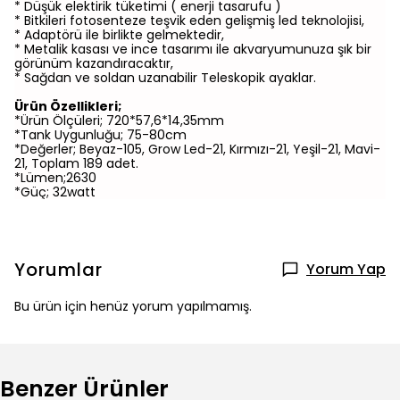
* Düşük elektirik tüketimi ( enerji tasarufu )
* Bitkileri fotosenteze teşvik eden gelişmiş led teknolojisi,
* Adaptörü ile birlikte gelmektedir,
* Metalik kasası ve ince tasarımı ile akvaryumunuza şık bir
görünüm kazandıracaktır,
* Sağdan ve soldan uzanabilir Teleskopik ayaklar.
Ürün Özellikleri;
*Ürün Ölçüleri; 720*57,6*14,35mm
*Tank Uygunluğu; 75-80cm
*Değerler; Beyaz-105, Grow Led-21, Kırmızı-21, Yeşil-21, Mavi-
21, Toplam 189 adet.
*Lümen;2630
*Güç; 32watt
Yorumlar
Yorum Yap
Bu ürün için henüz yorum yapılmamış.
Benzer Ürünler