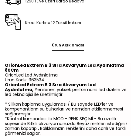
1250 TL ve Üzeri Kargo Bedava!
Kredi Kartına 12 Taksit İmkanı
Ürün Açıklaması
OrionLed Extrem B 3 Sıra Akvaryum Led Aydınlatma
80Cm
OrionLed Led Aydınlatma
Ürün Kodu: 963534
OrionLed Extrem B 3 Sıra Akvaryum Led
Aydınlatma,
Yenilenen yüksek performans led dizilimi ve
led teknolojisi ile üretilmiştir.
* Silikon kaplama uygulaması / Bu sayede LED’ler ve
kompenantların su buharları ve nemden etkilenmemesi
sağlanmıştır.
*Kontrol kumandası ile MOD - RENK SEÇİMİ - Bu özellik
sayesinde Bitkili akvaryumunuzda Beyaz renkleri istediğiniz
zaman kapatıp , Balıklarınızın renklerini daha canlı ve farklı
görmenizi sağlar.