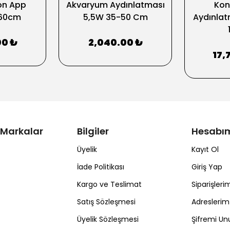
fon App
Akvaryum Aydınlatması
Kon
 60cm
5,5W 35-50 Cm
Aydınlat
00 ₺
2,040.00 ₺
17,
 Markalar
Bilgiler
Hesabı
Üyelik
Kayıt Ol
İade Politikası
Giriş Yap
Kargo ve Teslimat
Siparişleri
Satış Sözleşmesi
Adreslerim
Üyelik Sözleşmesi
Şifremi U