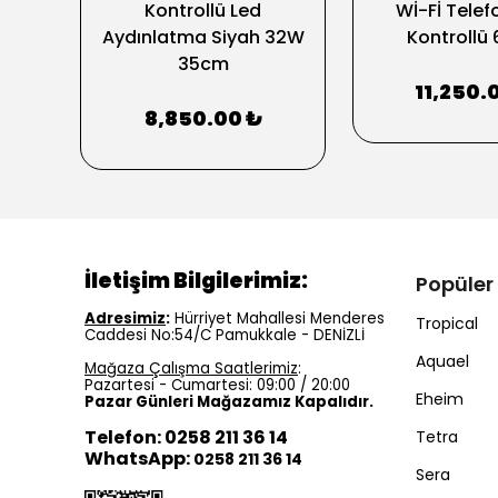
Kontrollü Led
Wİ-Fİ Tele
Aydınlatma Siyah 32W
Kontrollü
35cm
11,250.
8,850.00 ₺
İletişim Bilgilerimiz:
Popüler
Adresimiz
:
Hürriyet Mahallesi Menderes
Tropical
Caddesi No:54/C Pamukkale - DENİZLİ
Aquael
Mağaza Çalışma Saatlerimiz
:
Pazartesi - Cumartesi: 09:00 / 20:00
Eheim
Pazar Günleri Mağazamız Kapalıdır.
Telefon: 0258 211 36 14
Tetra
WhatsApp:
0258 211 36 14
Sera