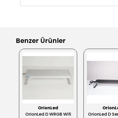
Benzer Ürünler
OrionLed
OrionL
Nano
OrionLed D WRGB Wifi
OrionLed D Se