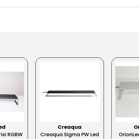
ed
Creaqua
O
risi RGBW
Creaqua Sigma PW Led
OrionLe