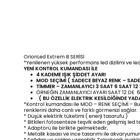
OrionLed Extrem B SERİSİ
*Yenilenen yüksek performans led dizilimi ve led te
YENİ KONTROL KUMANDASI İLE
4 KADEME IŞIK ŞİDDET AYARI
MOD SEÇİMİ ( SADECE BEYAZ RENK – SADE
TİMMER – ZAMANLAYICI 3 SAAT 6 SAAT 1
ÖRNEĞİN ZAMANLAYICI AYARI SAAT 12 DE 6
( BU ÖZELLİK ELEKTRIK KESİLDİĞİNDE 
*Kontrol kumandası ile MOD – RENK SEÇİMİ – Bu öz
renklerini daha canlı ve farklı görmenizi sağlar.
* Düşük elektirik tüketimi ( enerji tasarufu )
* Bitkileri fotosenteze teşvik eden gelişmiş led te
* Adaptörü ile birlikte gelmektedir,
* Metalik kasası ve ince tasarımı ile akvaryumu
* Sağdan ve soldan uzanabilir Teleskopik ayakla