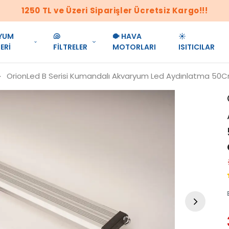
1250 TL ve Üzeri Siparişler Ücretsiz Kargo!!!
YUM
🐚
🐡 HAVA
☀️
ERİ
FİLTRELER
MOTORLARI
ISITICILAR
OrionLed B Serisi Kumandalı Akvaryum Led Aydınlatma 50