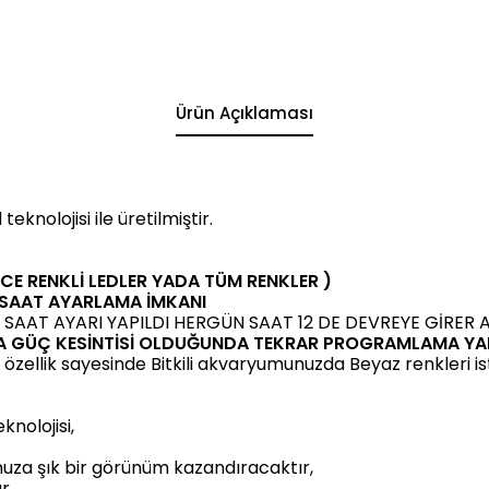
Ürün Açıklaması
knolojisi ile üretilmiştir.
CE RENKLİ LEDLER YADA TÜM RENKLER )
2 SAAT AYARLAMA İMKANI
 SAAT AYARI YAPILDI HERGÜN SAAT 12 DE DEVREYE GİRER
YADA GÜÇ KESİNTİSİ OLDUĞUNDA TEKRAR PROGRAMLAMA Y
ellik sayesinde Bitkili akvaryumunuzda Beyaz renkleri ist
knolojisi,
nuza şık bir görünüm kazandıracaktır,
r.