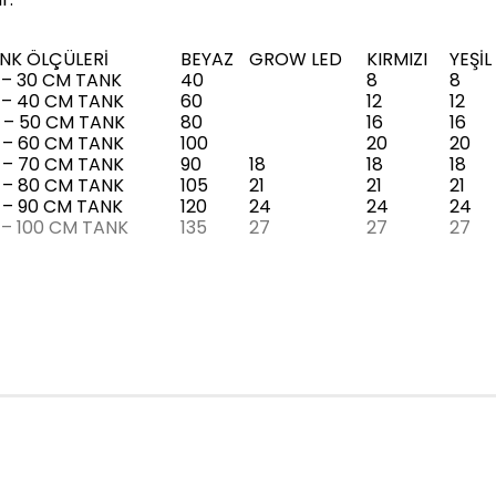
NK ÖLÇÜLERİ
BEYAZ
GROW LED
KIRMIZI
YEŞİL
 – 30 CM TANK
40
8
8
 – 40 CM TANK
60
12
12
 – 50 CM TANK
80
16
16
 – 60 CM TANK
100
20
20
 – 70 CM TANK
90
18
18
18
 – 80 CM TANK
105
21
21
21
 – 90 CM TANK
120
24
24
24
 – 100 CM TANK
135
27
27
27