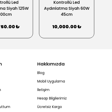
trollü Led
Kontrollü Led
ma Siyah 125W
Aydınlatma Siyah 60W
Ay
100cm
45cm
750.00 ₺
10,000.00 ₺
m
Hakkımızda
Blog
Mobil Uygulama
m
İletişim
Hesap Bilgilerimiz
nuttum
Ücretsiz Kargo