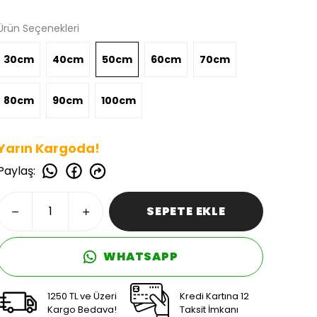
Ürün Seçenekleri
30cm
40cm
50cm
60cm
70cm
80cm
90cm
100cm
Yarın Kargoda!
Paylaş
:
SEPETE EKLE
WHATSAPP
1250 TL ve Üzeri
Kredi Kartına 12
Kargo Bedava!
Taksit İmkanı