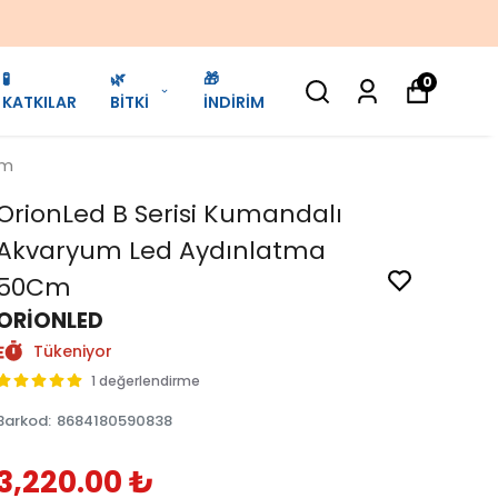
🧪
🌿
🎁
0
KATKILAR
BİTKİ
İNDİRİM
Cm
OrionLed B Serisi Kumandalı
Akvaryum Led Aydınlatma
50Cm
ORİONLED
Tükeniyor
1 değerlendirme
Barkod
:
8684180590838
3,220.00 ₺