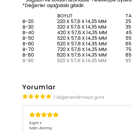
*Değerler aşağıdaki gibidir.
BOYUT
TA
B-20
220 X 57,6 X 14,35 MM
25
B-30
320 X 57,6 X 14,35 MM
35
B-40
420 X 57,6 X 14,35 MM
45
B-50
520 X 57,6 X 14,35 MM
55
B-60
620 X 57,6 X 14,35 MM
65
B-70
720 X 57,6 X 14,35 MM
75
B-80
820 X 57,6 X 14,35 MM
85
B-90
920 X 57,6 X 14,35 MM
95
Yorumlar
1 değerlendirmeye göre
tugra
s.
Satın Alınmış