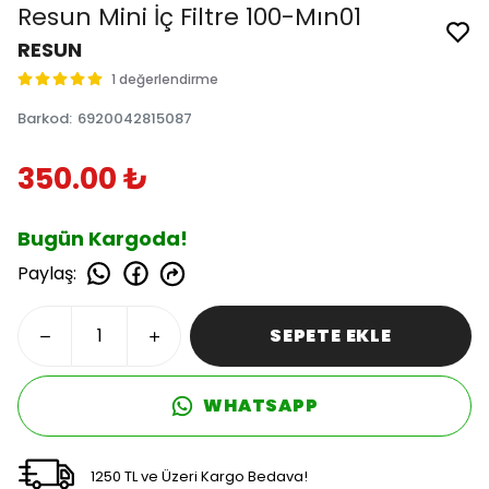
Resun Mini İç Filtre 100-Mın01
RESUN
1 değerlendirme
Barkod
:
6920042815087
350.00 ₺
Bugün Kargoda!
Paylaş
:
SEPETE EKLE
WHATSAPP
1250 TL ve Üzeri Kargo Bedava!