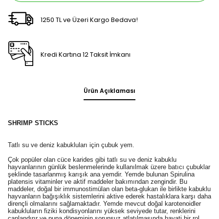
1250 TL ve Üzeri Kargo Bedava!
Kredi Kartına 12 Taksit İmkanı
Ürün Açıklaması
SHRIMP STICKS
Tatlı su ve deniz kabukluları için çubuk yem.
Çok popüler olan cüce karides gibi tatlı su ve deniz kabuklu
hayvanlarının günlük beslenmelerinde kullanılmak üzere batıcı çubuklar
şeklinde tasarlanmış karışık ana yemdir. Yemde bulunan Spirulina
platensis vitaminler ve aktif maddeler bakımından zengindir. Bu
maddeler, doğal bir immunostimülan olan beta-glukan ile birlikte kabuklu
hayvanların bağışıklık sistemlerini aktive ederek hastalıklara karşı daha
dirençli olmalarını sağlamaktadır. Yemde mevcut doğal karotenoidler
kabukluların fiziki kondisyonlarını yüksek seviyede tutar, renklerini
canlandırır ve pupa döneminin sorunsuz atlatılmasında hayati bir rol