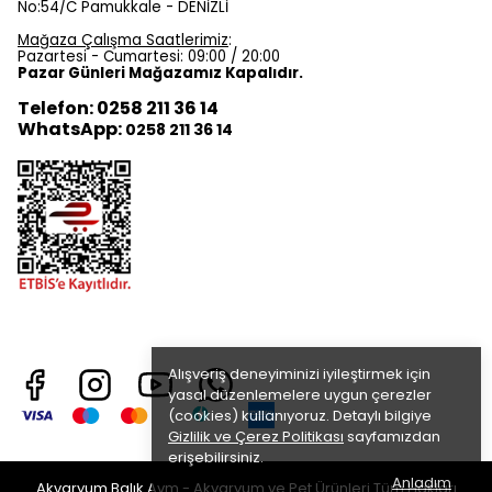
No:54/C Pamukkale - DENİZLİ
Mağaza Çalışma Saatlerimiz
:
Pazartesi - Cumartesi: 09:00 / 20:00
Pazar Günleri Mağazamız Kapalıdır.
Telefon: 0258 211 36 14
WhatsApp:
0258 211 36 14
Alışveriş deneyiminizi iyileştirmek için
yasal düzenlemelere uygun çerezler
(cookies) kullanıyoruz. Detaylı bilgiye
Gizlilik ve Çerez Politikası
sayfamızdan
erişebilirsiniz.
Anladım
Akvaryum Balık Avm - Akvaryum ve Pet Ürünleri Tüm Hakları