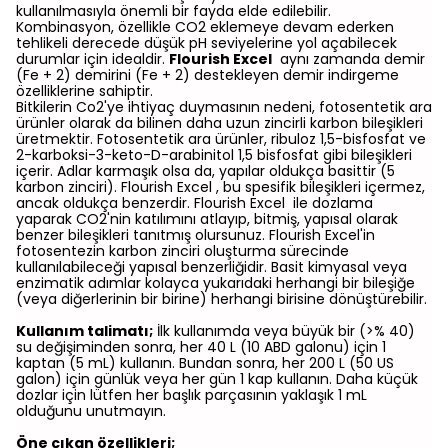
kullanılmasıyla önemli bir fayda elde edilebilir.
Kombinasyon, özellikle CO2 eklemeye devam ederken
tehlikeli derecede düşük pH seviyelerine yol açabilecek
durumlar için idealdir.
Flourish Excel
aynı zamanda demir
(Fe + 2) demirini (Fe + 2) destekleyen demir indirgeme
özelliklerine sahiptir.
Bitkilerin Co2'ye ihtiyaç duymasının nedeni, fotosentetik ara
ürünler olarak da bilinen daha uzun zincirli karbon bileşikleri
üretmektir. Fotosentetik ara ürünler, ribuloz 1,5-bisfosfat ve
2-karboksi-3-keto-D-arabinitol 1,5 bisfosfat gibi bileşikleri
içerir. Adlar karmaşık olsa da, yapılar oldukça basittir (5
karbon zinciri). Flourish Excel , bu spesifik bileşikleri içermez,
ancak oldukça benzerdir. Flourish Excel ile dozlama
yaparak CO2'nin katılımını atlayıp, bitmiş, yapısal olarak
benzer bileşikleri tanıtmış olursunuz. Flourish Excel'in
fotosentezin karbon zinciri oluşturma sürecinde
kullanılabileceği yapısal benzerliğidir. Basit kimyasal veya
enzimatik adımlar kolayca yukarıdaki herhangi bir bileşiğe
(veya diğerlerinin bir birine) herhangi birisine dönüştürebilir.
Kullanım talimatı;
İlk kullanımda veya büyük bir (>% 40)
su değişiminden sonra, her 40 L (10 ABD galonu) için 1
kaptan (5 mL) kullanın. Bundan sonra, her 200 L (50 US
galon) için günlük veya her gün 1 kap kullanın. Daha küçük
dozlar için lütfen her başlık parçasının yaklaşık 1 mL
olduğunu unutmayın.
Öne çıkan özellikleri;