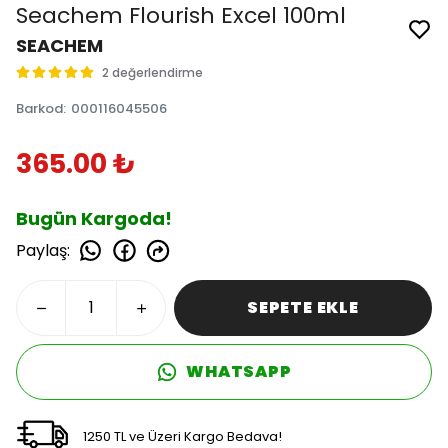
Seachem Flourish Excel 100ml
SEACHEM
2 değerlendirme
Barkod
:
000116045506
365.00 ₺
Bugün Kargoda!
Paylaş
:
SEPETE EKLE
WHATSAPP
1250 TL ve Üzeri Kargo Bedava!