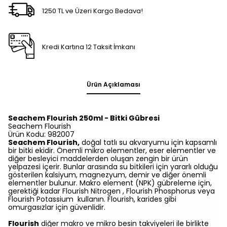
1250 TL ve Üzeri Kargo Bedava!
Kredi Kartına 12 Taksit İmkanı
Ürün Açıklaması
Seachem Flourish 250ml - Bitki Gübresi
Seachem Flourish
Ürün Kodu: 982007
Seachem Flourish,
doğal tatlı su akvaryumu için kapsamlı
bir bitki ekidir. Önemli mikro elementler, eser elementler ve
diğer besleyici maddelerden oluşan zengin bir ürün
yelpazesi içerir. Bunlar arasında su bitkileri için yararlı olduğu
gösterilen kalsiyum, magnezyum, demir ve diğer önemli
elementler bulunur. Makro element (NPK) gübreleme için,
gerektiği kadar Flourish Nitrogen , Flourish Phosphorus veya
Flourish Potassium kullanın. Flourish, karides gibi
omurgasızlar için güvenlidir.
Flourish
diğer makro ve mikro besin takviyeleri ile birlikte