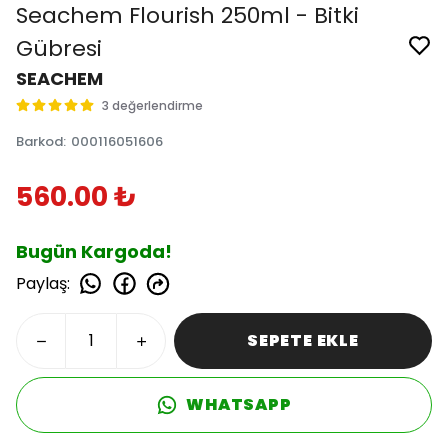
Seachem Flourish 250ml - Bitki
Gübresi
SEACHEM
3 değerlendirme
Barkod
:
000116051606
560.00 ₺
Bugün Kargoda!
Paylaş
:
SEPETE EKLE
WHATSAPP