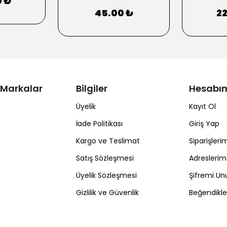
0 ₺
45.00 ₺
2
 Markalar
Bilgiler
Hesabı
Üyelik
Kayıt Ol
İade Politikası
Giriş Yap
Kargo ve Teslimat
Siparişleri
Satış Sözleşmesi
Adreslerim
Üyelik Sözleşmesi
Şifremi U
Gizlilik ve Güvenlik
Beğendikl