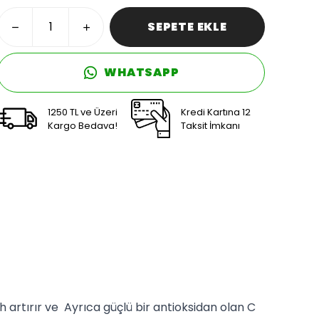
SEPETE EKLE
WHATSAPP
1250 TL ve Üzeri
Kredi Kartına 12
Kargo Bedava!
Taksit İmkanı
h artırır ve Ayrıca güçlü bir antioksidan olan C