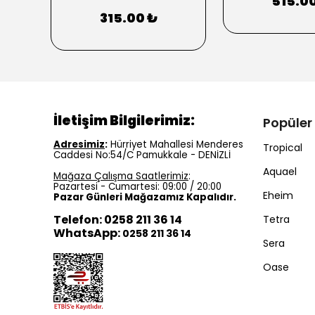
515.0
315.00 ₺
İletişim Bilgilerimiz:
Popüler
Adresimiz
:
Hürriyet Mahallesi Menderes
Tropical
Caddesi No:54/C Pamukkale - DENİZLİ
Aquael
Mağaza Çalışma Saatlerimiz
:
Pazartesi - Cumartesi: 09:00 / 20:00
Eheim
Pazar Günleri Mağazamız Kapalıdır.
Telefon: 0258 211 36 14
Tetra
WhatsApp:
0258 211 36 14
Sera
Oase