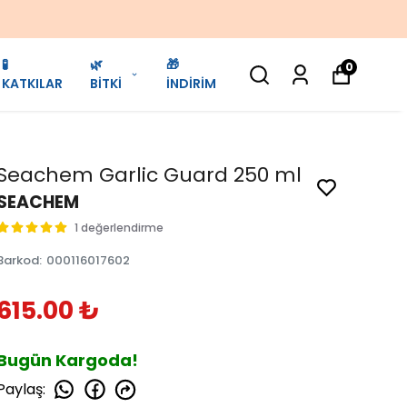
🧪
🌿
🎁
0
KATKILAR
BİTKİ
İNDİRİM
Seachem Garlic Guard 250 ml
SEACHEM
1 değerlendirme
Barkod
:
000116017602
615.00 ₺
Bugün Kargoda!
Paylaş
: