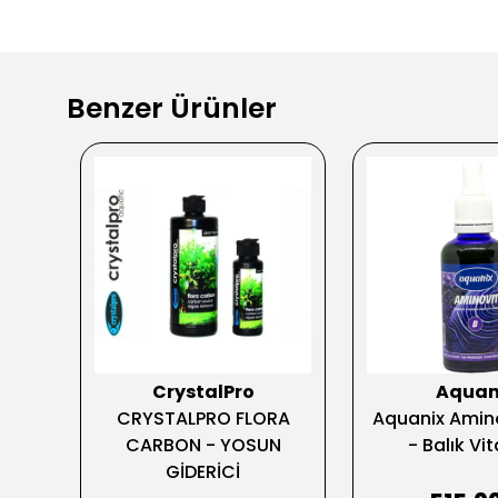
Benzer Ürünler
CrystalPro
Aquan
p
CRYSTALPRO FLORA
Aquanix Amin
l
CARBON - YOSUN
- Balık Vi
GİDERİCİ