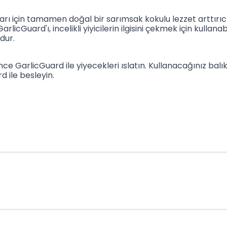
lıkları için tamamen doğal bir sarımsak kokulu lezzet arttırı
cGuard'ı, incelikli yiyicilerin ilgisini çekmek için kullanabi
ndur.
GarlicGuard ile yiyecekleri ıslatın. Kullanacağınız balık
 ile besleyin.