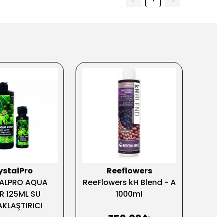
ystalPro
Reeflowers
ALPRO AQUA
ReeFlowers kH Blend - A
Aqu
R 125ML SU
1000ml
B
KLAŞTIRICI