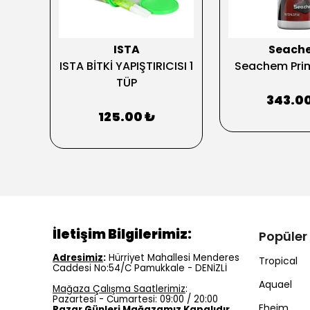
ISTA
Seach
UA
ISTA BİTKİ YAPIŞTIRICISI 1
Seachem Prim
TÜP
I
343.0
125.00 ₺
İletişim Bilgilerimiz:
Popüler
Adresimiz
:
Hürriyet Mahallesi Menderes
Tropical
Caddesi No:54/C Pamukkale - DENİZLİ
Aquael
Mağaza Çalışma Saatlerimiz
:
Pazartesi - Cumartesi: 09:00 / 20:00
Eheim
Pazar Günleri Mağazamız Kapalıdır.