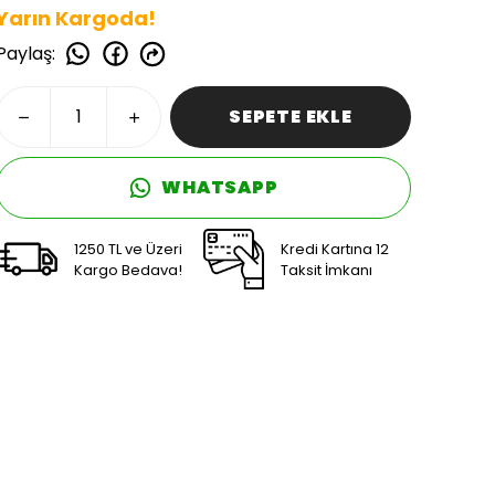
Yarın Kargoda!
Paylaş
:
SEPETE EKLE
WHATSAPP
1250 TL ve Üzeri
Kredi Kartına 12
Kargo Bedava!
Taksit İmkanı