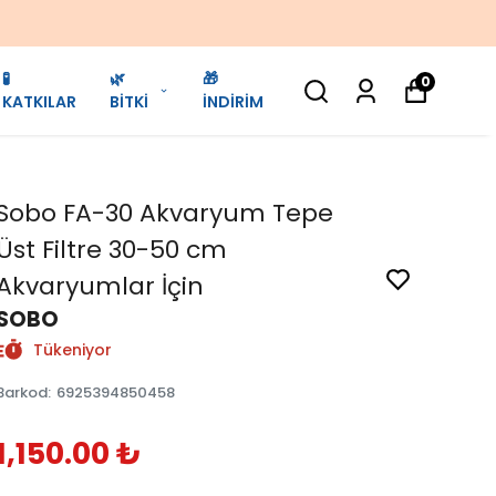
🧪
🌿
🎁
0
KATKILAR
BİTKİ
İNDİRİM
Sobo FA-30 Akvaryum Tepe
Üst Filtre 30-50 cm
Akvaryumlar İçin
SOBO
Tükeniyor
Barkod
:
6925394850458
1,150.00 ₺