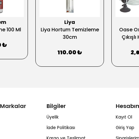
em
Liya
e 100 Ml
Liya Hortum Temizleme
Oase Ox
30cm
Çıkışl
0 ₺
110.00 ₺
2,
 Markalar
Bilgiler
Hesabı
Üyelik
Kayıt Ol
İade Politikası
Giriş Yap
Kargo ve Teslimat
Siparişleri