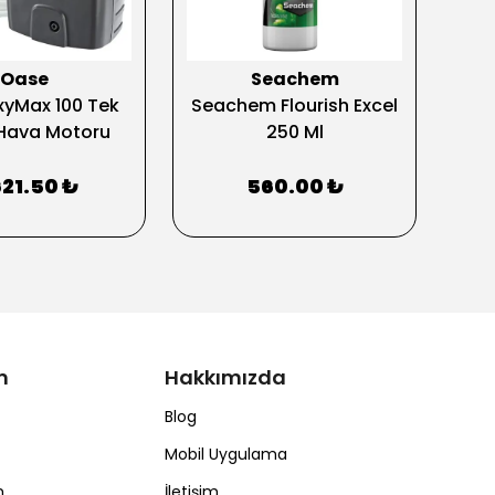
Oase
Seachem
Ak
yMax 100 Tek
Seachem Flourish Excel
MA
ı Hava Motoru
250 Ml
621.50 ₺
560.00 ₺
m
Hakkımızda
Blog
Mobil Uygulama
m
İletişim