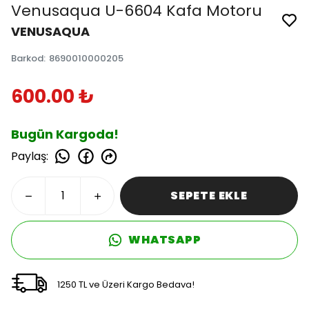
Venusaqua U-6604 Kafa Motoru
VENUSAQUA
Barkod
:
8690010000205
600.00 ₺
Bugün Kargoda!
Paylaş
:
SEPETE EKLE
WHATSAPP
1250 TL ve Üzeri Kargo Bedava!