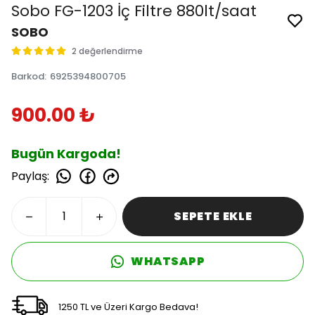
Sobo FG-1203 İç Filtre 880lt/saat
SOBO
2 değerlendirme
Barkod
:
6925394800705
900.00 ₺
Bugün Kargoda!
Paylaş
:
SEPETE EKLE
WHATSAPP
1250 TL ve Üzeri Kargo Bedava!