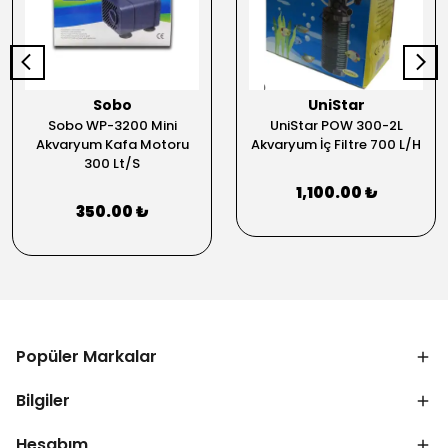
Sobo
UniStar
Sobo WP-3200 Mini
UniStar POW 300-2L
Akvaryum Kafa Motoru
Akvaryum İç Filtre 700 L/H
300 Lt/S
1,100.00 ₺
350.00 ₺
Popüler Markalar
Bilgiler
Hesabım