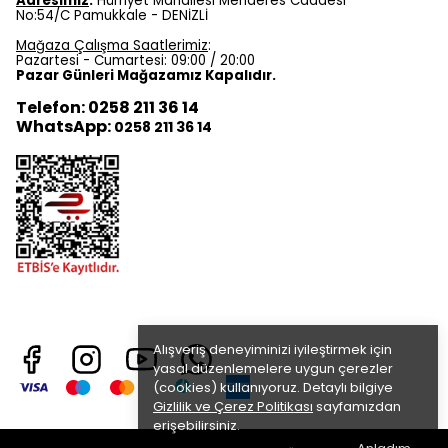
Adresimiz
:
Hürriyet Mahallesi Menderes Caddesi
No:54/C Pamukkale - DENİZLİ
Mağaza Çalışma Saatlerimiz
:
Pazartesi - Cumartesi: 09:00 / 20:00
Pazar Günleri Mağazamız Kapalıdır.
Telefon: 0258 211 36 14
WhatsApp:
0258 211 36 14
Alışveriş deneyiminizi iyileştirmek için
yasal düzenlemelere uygun çerezler
(cookies) kullanıyoruz. Detaylı bilgiye
Gizlilik ve Çerez Politikası
sayfamızdan
erişebilirsiniz.