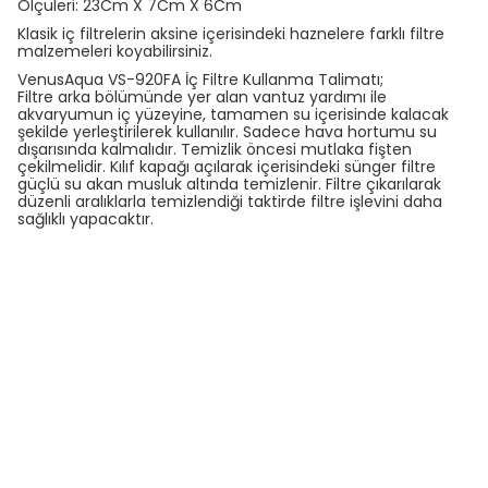
Ölçüleri: 23Cm X 7Cm X 6Cm
Klasik iç filtrelerin aksine içerisindeki haznelere farklı filtre
malzemeleri koyabilirsiniz.
VenusAqua VS-920FA İç Filtre Kullanma Talimatı;
Filtre arka bölümünde yer alan vantuz yardımı ile
akvaryumun iç yüzeyine, tamamen su içerisinde kalacak
şekilde yerleştirilerek kullanılır. Sadece hava hortumu su
dışarısında kalmalıdır. Temizlik öncesi mutlaka fişten
çekilmelidir. Kılıf kapağı açılarak içerisindeki sünger filtre
güçlü su akan musluk altında temizlenir. Filtre çıkarılarak
düzenli aralıklarla temizlendiği taktirde filtre işlevini daha
sağlıklı yapacaktır.