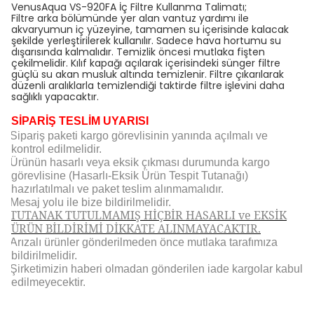
VenusAqua VS-920FA İç Filtre Kullanma Talimatı;
Filtre arka bölümünde yer alan vantuz yardımı ile
akvaryumun iç yüzeyine, tamamen su içerisinde kalacak
şekilde yerleştirilerek kullanılır. Sadece hava hortumu su
dışarısında kalmalıdır. Temizlik öncesi mutlaka fişten
çekilmelidir. Kılıf kapağı açılarak içerisindeki sünger filtre
güçlü su akan musluk altında temizlenir. Filtre çıkarılarak
düzenli aralıklarla temizlendiği taktirde filtre işlevini daha
sağlıklı yapacaktır.
SİPARİŞ TESLİM UYARISI
Sipariş paketi kargo görevlisinin yanında açılmalı ve
kontrol edilmelidir.
Ürünün hasarlı veya eksik çıkması durumunda kargo
görevlisine (Hasarlı-Eksik Ürün Tespit Tutanağı)
hazırlatılmalı ve paket teslim alınmamalıdır.
Mesaj yolu ile bize bildirilmelidir.
TUTANAK TUTULMAMIŞ HİÇBİR HASARLI ve EKSİK
ÜRÜN BİLDİRİMİ DİKKATE ALINMAYACAKTIR.
Arızalı ürünler gönderilmeden önce mutlaka tarafımıza
bildirilmelidir.
Şirketimizin haberi olmadan gönderilen iade kargolar kabul
edilmeyecektir.