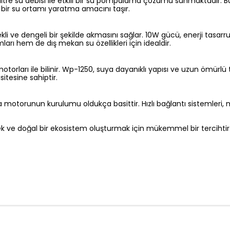
 su debisi ile etkili bir su pompalama çözümü sunmaktadır. Bu mot
 bir su ortamı yaratma amacını taşır.
i ve dengeli bir şekilde akmasını sağlar. 10W gücü, enerji tasarrufu
umları hem de dış mekan su özellikleri için idealdir.
torları ile bilinir. Wp-1250, suya dayanıklı yapısı ve uzun ömürlü t
itesine sahiptir.
motorunun kurulumu oldukça basittir. Hızlı bağlantı sistemleri, m
mek ve doğal bir ekosistem oluşturmak için mükemmel bir tercihtir