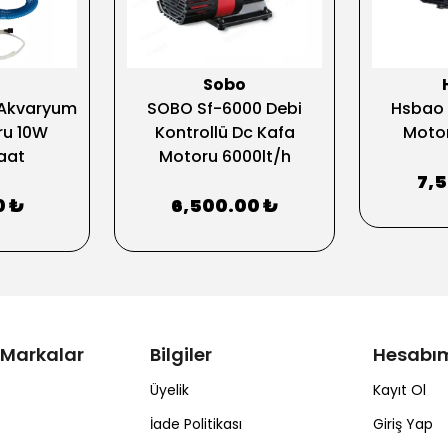
o
Sobo
Akvaryum
SOBO Sf-6000 Debi
Hsbao 
ru 10W
Kontrollü Dc Kafa
Motor
aat
Motoru 6000lt/h
7,
0 ₺
6,500.00 ₺
 Markalar
Bilgiler
Hesabı
Üyelik
Kayıt Ol
İade Politikası
Giriş Yap