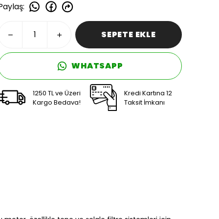
Paylaş
:
SEPETE EKLE
WHATSAPP
1250 TL ve Üzeri
Kredi Kartına 12
Kargo Bedava!
Taksit İmkanı