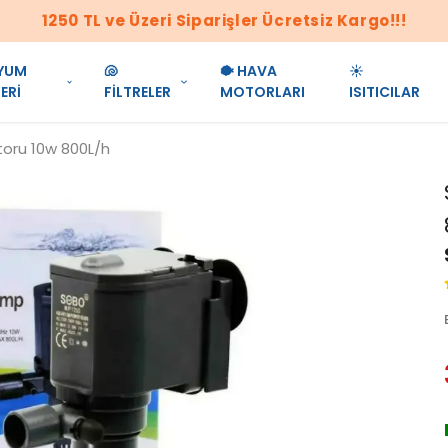
1250 TL ve Üzeri Siparişler Ücretsiz Kargo!!!
YUM
🐚
🐡 HAVA
☀️
ERİ
FİLTRELER
MOTORLARI
ISITICILAR
oru 10w 800L/h