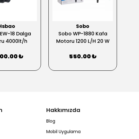
Hsbao
Sobo
EW-18 Dalga
Sobo WP-1880 Kafa
So
u 4000lt/h
Motoru 1200 L/H 20 W
Mo
500.00 ₺
550.00 ₺
m
Hakkımızda
Blog
Mobil Uygulama