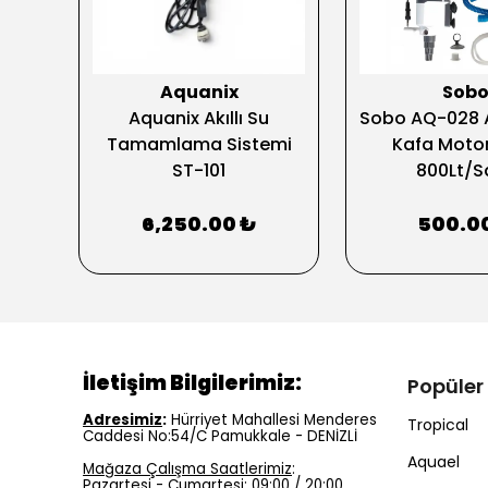
Aquanix
Sob
fa
Aquanix Akıllı Su
Sobo AQ-028 
500
Tamamlama Sistemi
Kafa Moto
ST-101
800Lt/S
6,250.00 ₺
500.0
İletişim Bilgilerimiz:
Popüler
Adresimiz
:
Hürriyet Mahallesi Menderes
Tropical
Caddesi No:54/C Pamukkale - DENİZLİ
Aquael
Mağaza Çalışma Saatlerimiz
:
Pazartesi - Cumartesi: 09:00 / 20:00