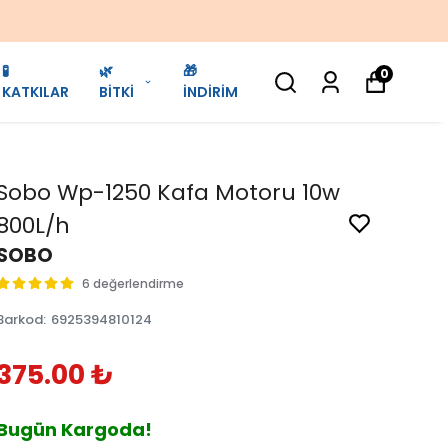
🧪
🌿
🎁
0
KATKILAR
BİTKİ
İNDİRİM
Sobo Wp-1250 Kafa Motoru 10w
800L/h
SOBO
6 değerlendirme
Barkod
:
6925394810124
375.00 ₺
Bugün Kargoda!