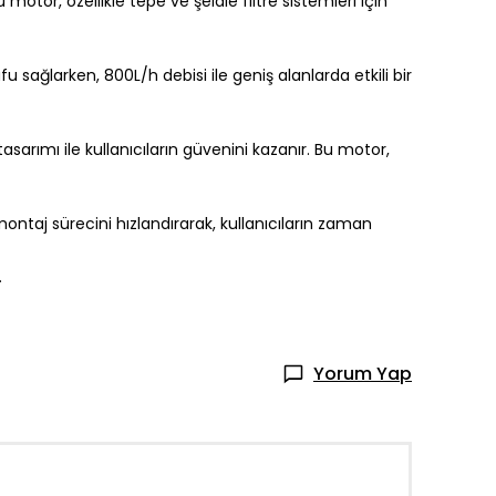
or, özellikle tepe ve şelale filtre sistemleri için
 sağlarken, 800L/h debisi ile geniş alanlarda etkili bir
asarımı ile kullanıcıların güvenini kazanır. Bu motor,
ontaj sürecini hızlandırarak, kullanıcıların zaman
.
Yorum Yap