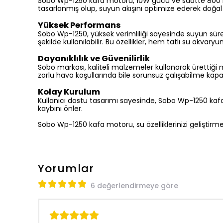
Sobo Wp-1250 kafa motoru, 10W gücü ve saatte 800 litre
tasarlanmış olup, suyun akışını optimize ederek doğal
Yüksek Performans
Sobo Wp-1250, yüksek verimliliği sayesinde suyun sürekl
şekilde kullanılabilir. Bu özellikler, hem tatlı su akvary
Dayanıklılık ve Güvenilirlik
Sobo markası, kaliteli malzemeler kullanarak ürettiği mo
zorlu hava koşullarında bile sorunsuz çalışabilme kapas
Kolay Kurulum
Kullanıcı dostu tasarımı sayesinde, Sobo Wp-1250 kafa 
kaybını önler.
Sobo Wp-1250 kafa motoru, su özelliklerinizi geliştir
Yorumlar
6 değerlendirmeye göre