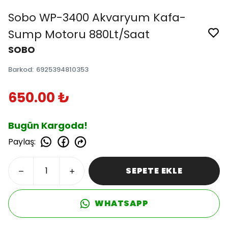
Sobo WP-3400 Akvaryum Kafa-
Sump Motoru 880Lt/Saat
SOBO
Barkod
:
6925394810353
650.00 ₺
Bugün Kargoda!
Paylaş
:
SEPETE EKLE
WHATSAPP