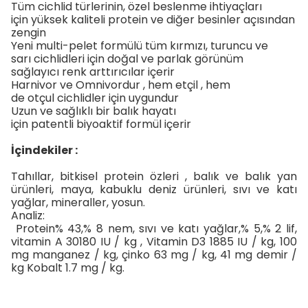
Tüm
cichlid türlerinin,
özel beslenme
ihtiyaçları
için
yüksek kaliteli
protein ve diğer
besinler açısından
zengin
Yeni multi-
pelet
formülü
tüm
kırmızı, turuncu
ve
sarı
cichlidleri
için doğal ve parlak görünüm
sağlayıcı
renk arttırıcılar
içerir
Harnivor ve Omnivordur
, hem etçil , hem
de
otçul
cichlidler
için uygundur
Uzun ve sağlıklı bir
balık hayatı
için
patentli
biyoaktif
formül içerir
İçindekiler :
Tahıllar, bitkisel protein özleri , balık ve balık yan
ürünleri, maya, kabuklu deniz ürünleri, sıvı ve katı
yağlar, mineraller, yosun.
Analiz:
Protein% 43,% 8 nem, sıvı ve katı yağlar,% 5,% 2 lif,
vitamin A 30180 IU / kg , Vitamin D3 1885 IU / kg, 100
mg manganez / kg, çinko 63 mg / kg, 41 mg demir /
kg Kobalt 1.7 mg / kg.