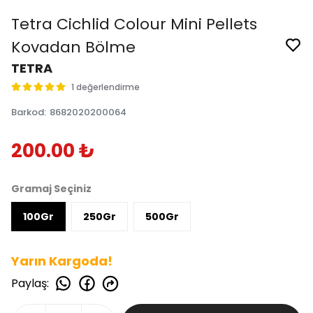
Tetra Cichlid Colour Mini Pellets
Kovadan Bölme
TETRA
1 değerlendirme
Barkod
:
8682020200064
200.00 ₺
Gramaj Seçiniz
100Gr
250Gr
500Gr
Yarın Kargoda!
Paylaş
: