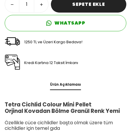
SEPETE EKLE
WHATSAPP
1250 TL ve Üzeri Kargo Bedava!
Kredi Kartına 12 Taksit İmkanı
Ürün Açıklaması
Tetra Cichlid Colour Mini Pellet
Orjinal Kovadan Bölme Granül Renk Yemi
Özellikle cüce
cichlidler
başta olmak üzere tüm
cichlidler
için
temel gıda