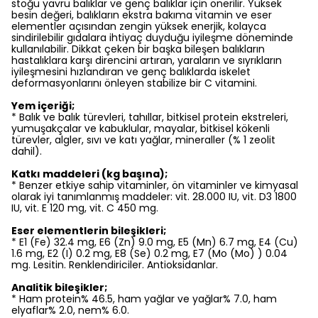
stoğu yavru balıklar ve genç balıklar için önerilir. Yüksek
besin değeri, balıkların ekstra bakıma vitamin ve eser
elementler açısından zengin yüksek enerjik, kolayca
sindirilebilir gıdalara ihtiyaç duyduğu iyileşme döneminde
kullanılabilir. Dikkat çeken bir başka bileşen balıkların
hastalıklara karşı direncini artıran, yaraların ve sıyrıkların
iyileşmesini hızlandıran ve genç balıklarda iskelet
deformasyonlarını önleyen stabilize bir C vitamini.
Yem içeriği;
* Balık ve balık türevleri, tahıllar, bitkisel protein ekstreleri,
yumuşakçalar ve kabuklular, mayalar, bitkisel kökenli
türevler, algler, sıvı ve katı yağlar, mineraller (% 1 zeolit
dahil).
Katkı maddeleri (kg başına);
* Benzer etkiye sahip vitaminler, ön vitaminler ve kimyasal
olarak iyi tanımlanmış maddeler: vit. 28.000 IU, vit. D3 1800
IU, vit. E 120 mg, vit. C 450 mg.
Eser elementlerin bileşikleri;
* E1 (Fe) 32.4 mg, E6 (Zn) 9.0 mg, E5 (Mn) 6.7 mg, E4 (Cu)
1.6 mg, E2 (I) 0.2 mg, E8 (Se) 0.2 mg, E7 (Mo (Mo) ) 0.04
mg. Lesitin. Renklendiriciler. Antioksidanlar.
Analitik bileşikler;
* Ham protein% 46.5, ham yağlar ve yağlar% 7.0, ham
elyaflar% 2.0, nem% 6.0.