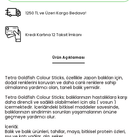
1250 TL ve Üzeri Kargo Bedava!
Kredi Kartına 12 Taksit İmkanı
Ürün Açıklaması
Tetra Goldfish Colour Sticks
, özellikle Japon balıkları için,
doğal renklerini koruyan ve daha canlı renklere sahip
olmalarına yardımcı olan, taneli
balık yemi
dir.
Tetra Goldfish Colour Sticks
; balıklarınızın hastalıklara karşı
daha dirençli ve sağlıklı olabilmeleri için alg ( yosun )
içermektedir. İçeriğindeki bitkisel maddeler sayesinde,
balıklarınızın sindirimin sorunları yaşamalarının önüne
geçmeye yardımcı olur.
İçeriği;
Balık ve balık ürünleri, tahıllar, maya, bitkisel protein özleri,
sıvı ve katı yağlar, alg, şeker.