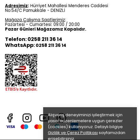
Adresimiz
:
Hürriyet Mahallesi Menderes Caddesi
No:54/C Pamukkale - DENİZLİ
Mağaza Çalışma Saatlerimiz
:
Pazartesi - Cumartesi: 09:00 / 20:00
Pazar Günleri Mağazamız Kapalıdır.
Telefon: 0258 211 36 14
WhatsApp:
0258 211 36 14
Alışveriş deneyiminizi iyileştirmek için
yasal düzenlemelere uygun çerezler
(cookies) kullanıyoruz. Detaylı bilgiye
Gizlilik ve Çerez Politikası
sayfamızdan
erişebilirsiniz.