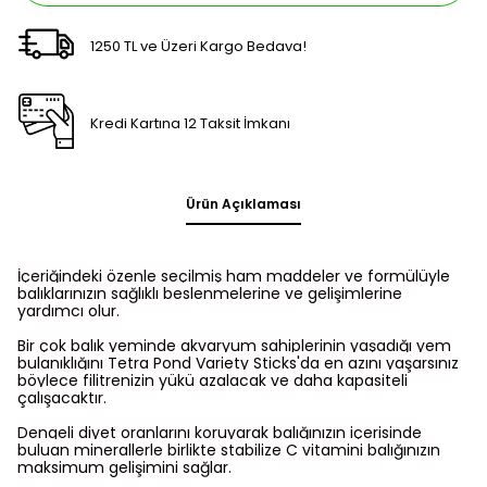
1250 TL ve Üzeri Kargo Bedava!
Kredi Kartına 12 Taksit İmkanı
Ürün Açıklaması
İçeriğindeki özenle seçilmiş ham maddeler ve formülüyle
balıklarınızın sağlıklı beslenmelerine ve gelişimlerine
yardımcı olur.
Bir çok balık yeminde akvaryum sahiplerinin yaşadığı yem
bulanıklığını
Tetra Pond Variety Sticks'
da en azını yaşarsınız
böylece filitrenizin yükü azalacak ve daha kapasiteli
çalışacaktır.
Dengeli diyet oranlarını koruyarak balığınızın içerisinde
buluan minerallerle birlikte stabilize C vitamini balığınızın
maksimum gelişimini sağlar.