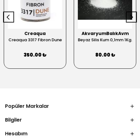
Creaqua
AkvaryumBalıkAvm
Creaqua 3317 Fibron Dune
Beyaz Silis Kum 0,1mm 1Kg.
350.00 ₺
80.00 ₺
Popüler Markalar
Bilgiler
Hesabım