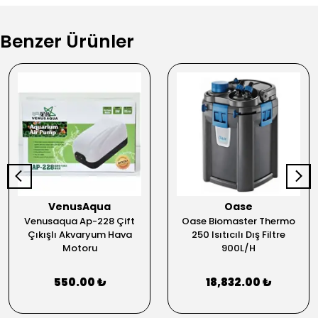
Benzer Ürünler
VenusAqua
Oase
Venusaqua Ap-228 Çift
Oase Biomaster Thermo
Çıkışlı Akvaryum Hava
250 Isıtıcılı Dış Filtre
Motoru
900L/H
550.00 ₺
18,832.00 ₺