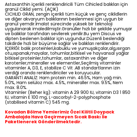
Astaxanthin içerikli renklendiricili Tüm Cihicled balıkları için
granül Ciklid yemi. (AÇIK)
CICHLID GRAN, zengin içerikli tüm küçük ve genç ciklidlerin
ve diğer akvaryum balıklarının beslenmesi için uygun bir
granül yemdir.İmalat sürecinde yüksek bir teknoloji
uygulanarak imaledilmiştir.Granüller hızlı bir şekilde yumuşar
ve balıklar tarafından sevilerek yenilir.Bu yem Discus ve
dipten beslenen balıklar için uygundur.Düzenli beslendiği
takdirde hızlı bir büyüme sağlar ve balıkları renklendirir.
İÇERİĞİ: balık proteinleri,kabuklu ve yumuşakçalar,alg,ısırgan
otu,ıspanak,mayalar, tohumlar,bitkisel ve hayvansal yağlar
bitkisel proteinler,tohumlar, astaxanthin ve diğer
karotenler,mineraller ve elementler,Seçilmiş vitaminler
vitaminler A, D3, E, stabilize C Vit .AB standartlarının izin
verdiği oranda renklendiriciler ve koruyucular.
GARANTİ ANALİZ: Ham protein min. 46.5%, Ham yağ min.
5.0%, Ham selüloz max. 4.5%, mineraller max. 9.5%, Nem
max. 8.0%.
Vitaminler (Beher kg): vitamin A 29 900 IU, vitamin D3 1 850
IU, vitamin E 100 mg, L-ascorbyl-2-polyphosphate
(stabilised vitamin C) 545 mg.
Kovadan Bölme Yemlerimiz Özel Kilitli Doypack
Ambalajda Hava Geçirmeyen Sıcak Baskı İle
Paketlenerek Gönderilmektedir.