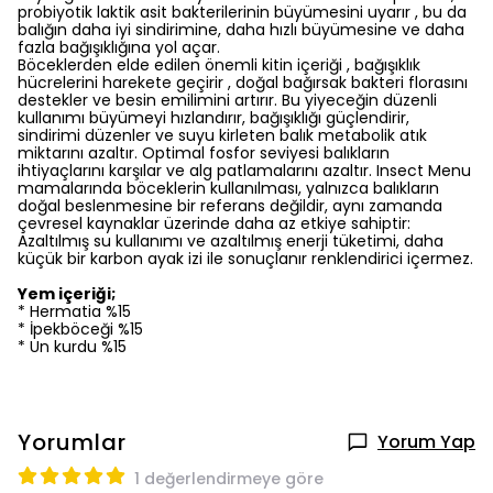
probiyotik laktik asit bakterilerinin büyümesini uyarır , bu da
balığın daha iyi sindirimine, daha hızlı büyümesine ve daha
fazla bağışıklığına yol açar.
Böceklerden elde edilen önemli kitin içeriği , bağışıklık
hücrelerini harekete geçirir , doğal bağırsak bakteri florasını
destekler ve besin emilimini artırır. Bu yiyeceğin düzenli
kullanımı büyümeyi hızlandırır, bağışıklığı güçlendirir,
sindirimi düzenler ve suyu kirleten balık metabolik atık
miktarını azaltır. Optimal fosfor seviyesi balıkların
ihtiyaçlarını karşılar ve alg patlamalarını azaltır. Insect Menu
mamalarında böceklerin kullanılması, yalnızca balıkların
doğal beslenmesine bir referans değildir, aynı zamanda
çevresel kaynaklar üzerinde daha az etkiye sahiptir:
Azaltılmış su kullanımı ve azaltılmış enerji tüketimi, daha
küçük bir karbon ayak izi ile sonuçlanır renklendirici içermez.
Yem içeriği;
* Hermatia %15
* İpekböceği %15
* Un kurdu %15
Yorumlar
Yorum Yap
1 değerlendirmeye göre