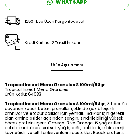
WHATSAPP
1250 TL ve Üzeri Kargo Bedava!
Kredi Kartına 12 Taksit İmkanı
Ürün Açıklaması
Tropical Insect Menu Granules S 100ml/54gr
Tropical Insect Menu Granules
Ürün Kodu: 64033
Tropical Insect Menu Granules S 100ml/54gr,
3 böceğe
dayanan küçük batan granüller şeklinde çok bileşenli
omnivor ve etobur balıklar için yemdir. Balıklar için gerekli
olan amino asitler açısından zengin, sindirilebilirliği yüksek
böcek proteini içerir. Omega-3 ve Omega-6 yağ asitleri
dahil olmak üzere yüksek yağ içeriği , balıklar için bir enerji
kaynağıdır ve cilt fonksiyonlarını destekler. Böcek proteini,