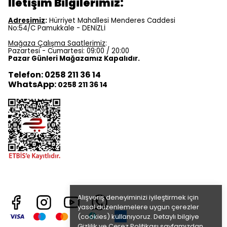
İletişim Bilgilerimiz:
Adresimiz
:
Hürriyet Mahallesi Menderes Caddesi
No:54/C Pamukkale - DENİZLİ
Mağaza Çalışma Saatlerimiz
:
Pazartesi - Cumartesi: 09:00 / 20:00
Pazar Günleri Mağazamız Kapalıdır.
Telefon: 0258 211 36 14
WhatsApp:
0258 211 36 14
Alışveriş deneyiminizi iyileştirmek için
yasal düzenlemelere uygun çerezler
(cookies) kullanıyoruz. Detaylı bilgiye
Gizlilik ve Çerez Politikası
sayfamızdan