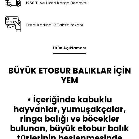
1250 TL ve Üzeri Kargo Bedava!
Kredi Kartına 12 Taksit İmkanı
Ürün Açıklaması
BÜYÜK ETOBUR BALIKLAR İÇİN
YEM
• İçeriğinde kabuklu
hayvanlar, yumuşakçalar,
ringa balığı ve böcekler
bulunan, büyük etobur balık
türlerinin beslenmesinde