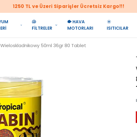
1250 TL ve Üzeri Siparişler Ücretsiz Kargo!!!
YUM
🐚
🐡 HAVA
☀️
ERİ
FİLTRELER
MOTORLARI
ISITICILAR
n Wieloskladnikowy 50ml 36gr 80 Tablet