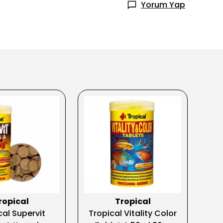
Yorum Yap
ropical
Tropical
cal Supervit
Tropical Vitality Color
T