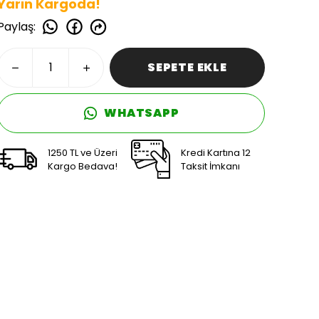
Yarın Kargoda!
Paylaş
:
SEPETE EKLE
WHATSAPP
1250 TL ve Üzeri
Kredi Kartına 12
Kargo Bedava!
Taksit İmkanı