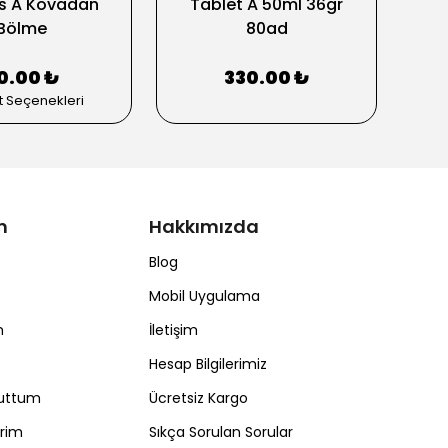
s A Kovadan
Tablet A 50ml 36gr
Bölme
80ad
0.00 ₺
330.00 ₺
t Seçenekleri
m
Hakkımızda
Blog
Mobil Uygulama
m
İletişim
Hesap Bilgilerimiz
nuttum
Ücretsiz Kargo
erim
Sıkça Sorulan Sorular