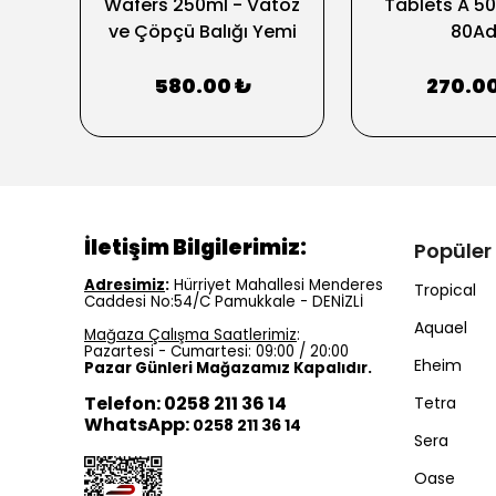
)
Wafers 250ml - Vatoz
Tablets A 5
ve Çöpçü Balığı Yemi
80A
580.00 ₺
270.0
İletişim Bilgilerimiz:
Popüler
Adresimiz
:
Hürriyet Mahallesi Menderes
Tropical
Caddesi No:54/C Pamukkale - DENİZLİ
Aquael
Mağaza Çalışma Saatlerimiz
:
Pazartesi - Cumartesi: 09:00 / 20:00
Eheim
Pazar Günleri Mağazamız Kapalıdır.
Telefon: 0258 211 36 14
Tetra
WhatsApp:
0258 211 36 14
Sera
Oase