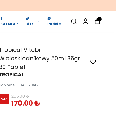
🧪
🌿
🎁
0
KATKILAR
BİTKİ
İNDİRİM
Tropical Vitabin
Wieloskladnikowy 50ml 36gr
80 Tablet
TROPİCAL
Barkod
:
5900469206126
205.00 ₺
%
17
170.00 ₺