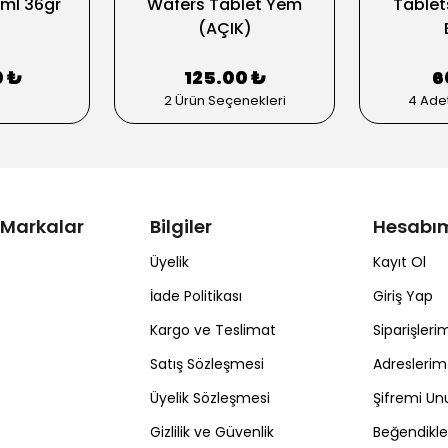
0ml 36gr
Wafers Tablet Yem
Tablet
d
(AÇIK)
0 ₺
125.00 ₺
6
2 Ürün Seçenekleri
4 Ade
 Markalar
Bilgiler
Hesabı
Üyelik
Kayıt Ol
İade Politikası
Giriş Yap
Kargo ve Teslimat
Siparişleri
Satış Sözleşmesi
Adreslerim
Üyelik Sözleşmesi
Şifremi U
Gizlilik ve Güvenlik
Beğendikl