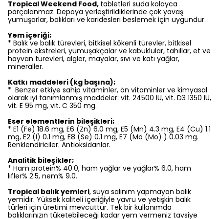
Tropical Weekend Food,
tabletleri suda kolayca
parçalanmaz. Depoya yerleştirildiklerinde çok yavaş
yumuşarlar, balıkları ve karidesleri beslemek için uygundur.
Yem içeriği;
* Balık ve balık türevleri, bitkisel kökenli türevler, bitkisel
protein ekstreleri, yumuşakçalar ve kabuklular, tahıllar, et ve
hayvan türevleri, algler, mayalar, sıvı ve katı yağlar,
mineraller.
Katkı maddeleri (kg başına);
* Benzer etkiye sahip vitaminler, ön vitaminler ve kimyasal
olarak iyi tanımlanmış maddeler: vit. 24500 IU, vit. D3 1350 IU,
vit. E 95 mg, vit. C 350 mg.
Eser elementlerin bileşikleri;
* E1 (Fe) 18.6 mg, E6 (Zn) 6.0 mg, E5 (Mn) 4.3 mg, E4 (Cu) 1.1
mg, E2 (I) 0.1 mg, E8 (Se) 0.1 mg, E7 (Mo (Mo) ) 0.03 mg.
Renklendiriciler. Antioksidanlar.
Analitik bileşikler;
* Ham protein% 40.0, ham yağlar ve yağlar% 6.0, ham
lifler% 2.5, nem% 9.0.
Tropical balık yemleri
, suya salınım yapmayan balık
yemidir. Yüksek kaliteli içeriğiyle yavru ve yetişkin balık
türleri için üretimi mevcuttur. Tek bir kullanımda
balıklarınızın tüketebileceği kadar yem vermeniz tavsiye