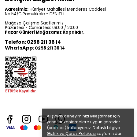
Adresimiz
:
Hürriyet Mahallesi Menderes Caddesi
No:54/C Pamukkale - DENİZLİ
Mağaza Çalışma Saatlerimiz
:
Pazartesi - Cumartesi: 09:00 / 20:00
Pazar Günleri Mağazamız Kapalıdır.
Telefon: 0258 211 36 14
WhatsApp:
0258 211 36 14
Alışveriş deneyiminizi iyileştirmek için
yasal düzenlemelere uygun çerezler
(cookies) kullanıyoruz. Detaylı bilgiye
Gizlilik ve Çerez Politikası
sayfamızdan