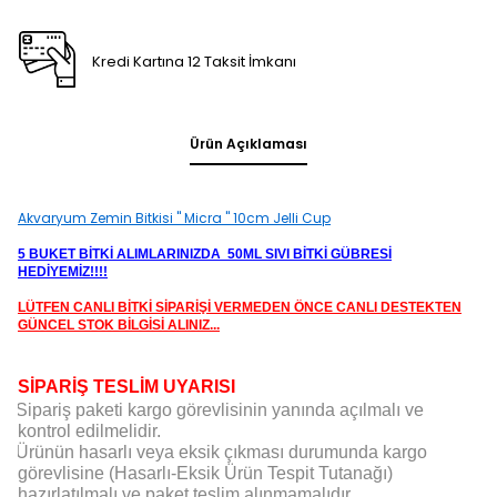
Kredi Kartına 12 Taksit İmkanı
Ürün Açıklaması
Akvaryum Zemin Bitkisi " Micra " 10cm Jelli Cup
5 BUKET BİTKİ ALIMLARINIZDA 50ML SIVI BİTKİ GÜBRESİ
HEDİYEMİZ!!!!
LÜTFEN CANLI BİTKİ SİPARİŞİ VERMEDEN ÖNCE CANLI DESTEKTEN
GÜNCEL STOK BİLGİSİ ALINIZ...
SİPARİŞ TESLİM UYARISI
Sipariş paketi kargo görevlisinin yanında açılmalı ve
kontrol edilmelidir.
Ürünün hasarlı veya eksik çıkması durumunda kargo
görevlisine (Hasarlı-Eksik Ürün Tespit Tutanağı)
hazırlatılmalı ve paket teslim alınmamalıdır.