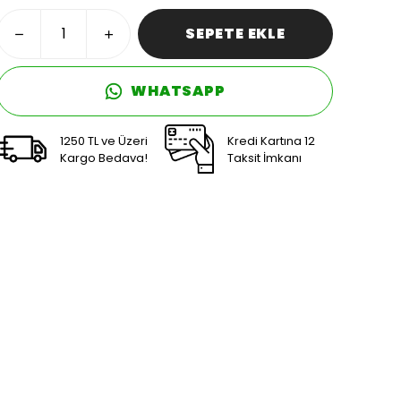
SEPETE EKLE
WHATSAPP
1250 TL ve Üzeri
Kredi Kartına 12
Kargo Bedava!
Taksit İmkanı