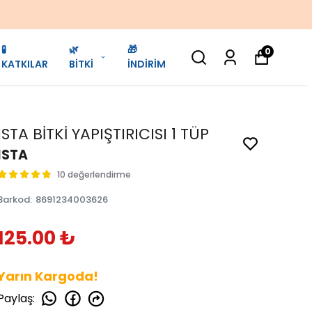
🧪
🌿
🎁
0
KATKILAR
BİTKİ
İNDİRİM
ISTA BİTKİ YAPIŞTIRICISI 1 TÜP
ISTA
10 değerlendirme
Barkod
:
8691234003626
125.00 ₺
Yarın Kargoda!
Paylaş
: