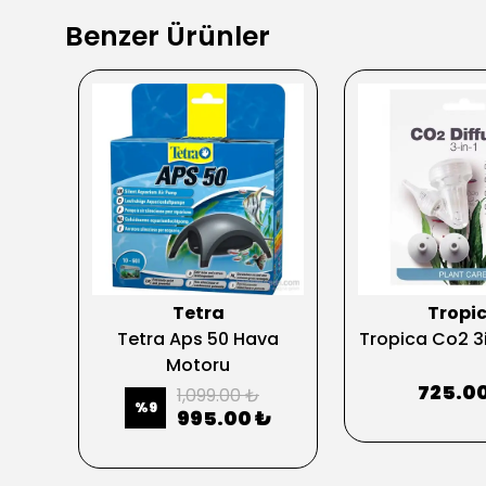
Benzer Ürünler
Tetra
Tropi
resi
Tetra Aps 50 Hava
Tropica Co2 3i
Motoru
725.0
1,099.00 ₺
%
9
995.00 ₺