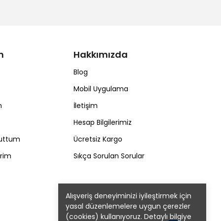
m
Hakkımızda
Blog
Mobil Uygulama
m
İletişim
Hesap Bilgilerimiz
nuttum
Ücretsiz Kargo
erim
Sıkça Sorulan Sorular
Alışveriş deneyiminizi iyileştirmek için
yasal düzenlemelere uygun çerezler
(cookies) kullanıyoruz. Detaylı bilgiye