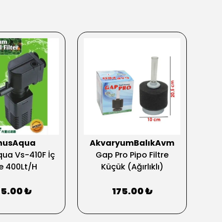
nusAqua
AkvaryumBalıkAvm
ua Vs-410F İç
Gap Pro Pipo Filtre
re 400Lt/H
Küçük (Ağırlıklı)
75.00 ₺
175.00 ₺