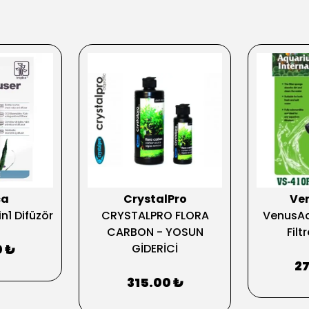
ca
CrystalPro
Ve
n1 Difüzör
CRYSTALPRO FLORA
VenusAq
CARBON - YOSUN
Filt
0 ₺
GİDERİCİ
2
315.00 ₺