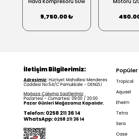
 100
Hava Kompresörü 50w
Motoru 12
9,750.00 ₺
450.0
İletişim Bilgilerimiz:
Popüler
Adresimiz
:
Hürriyet Mahallesi Menderes
Tropical
Caddesi No:54/C Pamukkale - DENİZLİ
Aquael
Mağaza Çalışma Saatlerimiz
:
Pazartesi - Cumartesi: 09:00 / 20:00
Eheim
Pazar Günleri Mağazamız Kapalıdır.
Telefon: 0258 211 36 14
Tetra
WhatsApp:
0258 211 36 14
Sera
Oase