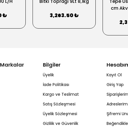
00 L/H
Bitki Toprağı 9Lt 8,1kg
Tepe Üst
cm Akva
0 ₺
3,263.50 ₺
2,
 Markalar
Bilgiler
Hesabı
Üyelik
Kayıt Ol
İade Politikası
Giriş Yap
Kargo ve Teslimat
Siparişleri
Satış Sözleşmesi
Adreslerim
Üyelik Sözleşmesi
Şifremi U
Gizlilik ve Güvenlik
Beğendikl