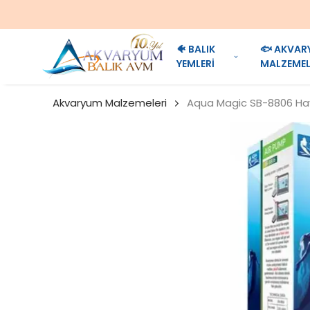
🐠 BALIK
🐟 AKVAR
YEMLERİ
MALZEMEL
Akvaryum Malzemeleri
Aqua Magic SB-8806 Hava