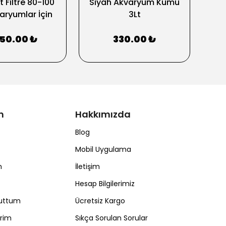
 Filtre 80-100
Siyah Akvaryum Kumu
ryumlar İçin
3Lt
350.00 ₺
330.00 ₺
m
Hakkımızda
Blog
Mobil Uygulama
m
İletişim
Hesap Bilgilerimiz
nuttum
Ücretsiz Kargo
erim
Sıkça Sorulan Sorular