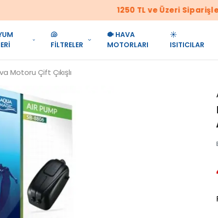
1250 TL ve Üzeri Siparişler Ücretsiz Kargo!!!
YUM
🐚
🐡 HAVA
☀️
ERİ
FİLTRELER
MOTORLARI
ISITICILAR
 Motoru Çift Çıkışlı