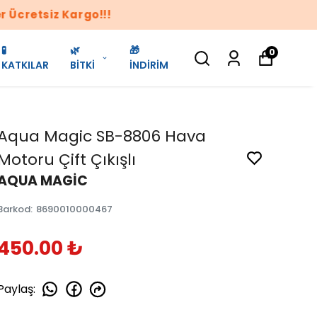
🧪
🌿
🎁
0
KATKILAR
BİTKİ
İNDİRİM
Aqua Magic SB-8806 Hava
Motoru Çift Çıkışlı
AQUA MAGİC
Barkod
:
8690010000467
450.00 ₺
Paylaş
: