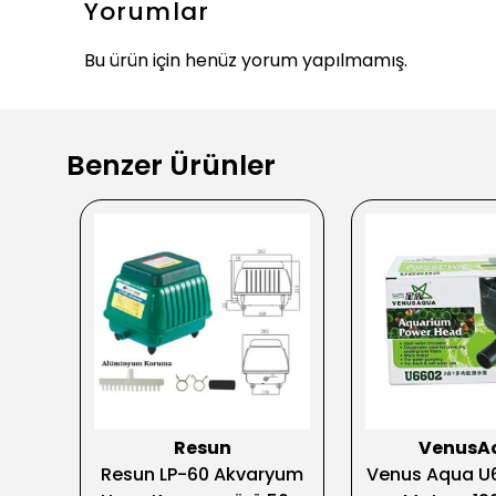
Yorumlar
Bu ürün için henüz yorum yapılmamış.
Benzer Ürünler
Resun
VenusA
icks
Resun LP-60 Akvaryum
Venus Aqua U