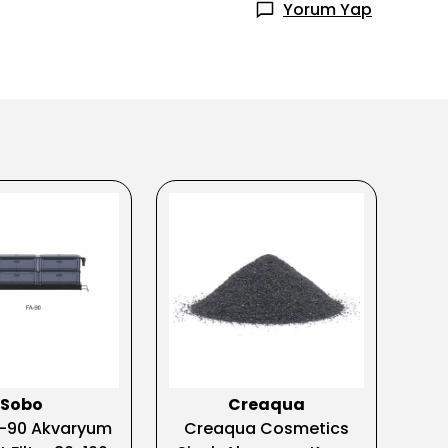
Yorum Yap
Sobo
Creaqua
-90 Akvaryum
Creaqua Cosmetics
V