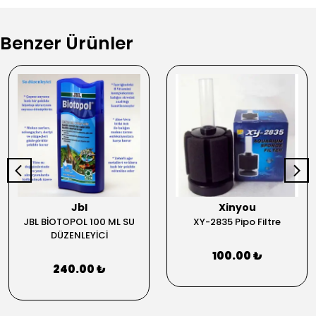
Benzer Ürünler
Jbl
Xinyou
JBL BİOTOPOL 100 ML SU
XY-2835 Pipo Filtre
DÜZENLEYİCİ
100.00 ₺
240.00 ₺