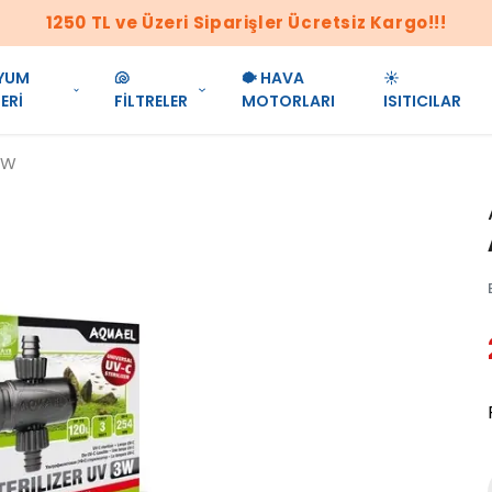
1250 TL ve Üzeri Siparişler Ücretsiz Kargo!!!
YUM
🐚
🐡 HAVA
☀️
ERİ
FİLTRELER
MOTORLARI
ISITICILAR
3W