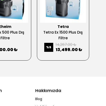
Eheim
Tetra
x 500 Plus Dış
Tetra Ex 1500 Plus Dış
Te
Filtre
Filtre
14,267.00 ₺
%
5
800.00 ₺
13,499.00 ₺
m
Hakkımızda
Blog