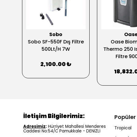
Sobo
Oas
r
Sobo SF-550F Dış Filtre
Oase Biom
 Dış
500Lt/H 7W
Thermo 250 Isı
Filtre 90
2,100.00 ₺
18,832.
İletişim Bilgilerimiz:
Popüler
Adresimiz
:
Hürriyet Mahallesi Menderes
Tropical
Caddesi No:54/C Pamukkale - DENİZLİ