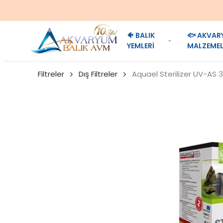
🐠 BALIK
🐟 AKVAR
YEMLERİ
MALZEMEL
Filtreler
Dış Filtreler
Aquael Sterilizer UV-AS 