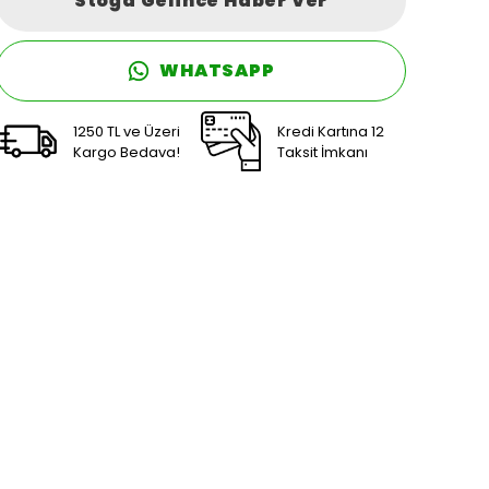
Stoğa Gelince Haber Ver
WHATSAPP
1250 TL ve Üzeri
Kredi Kartına 12
Kargo Bedava!
Taksit İmkanı