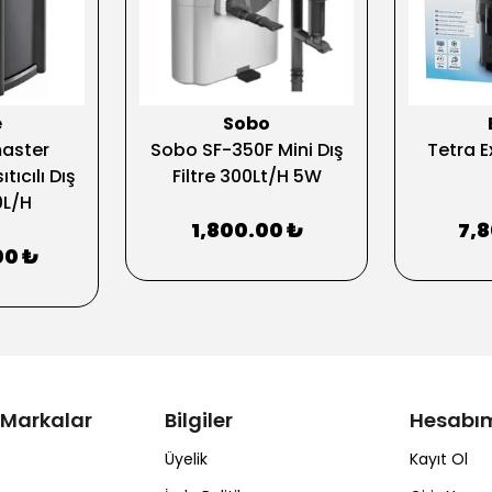
e
Sobo
aster
Sobo SF-350F Mini Dış
Tetra E
tıcılı Dış
Filtre 300Lt/H 5W
0L/H
1,800.00 ₺
7,
00 ₺
 Markalar
Bilgiler
Hesabı
Üyelik
Kayıt Ol