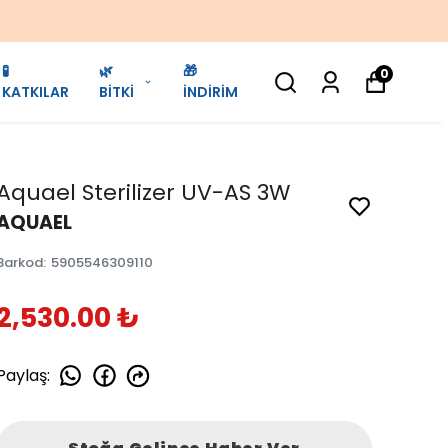
🧪
🌿
🎁
0
KATKILAR
BİTKİ
İNDİRİM
Aquael Sterilizer UV-AS 3W
AQUAEL
Barkod
:
5905546309110
2,530.00 ₺
Paylaş
: