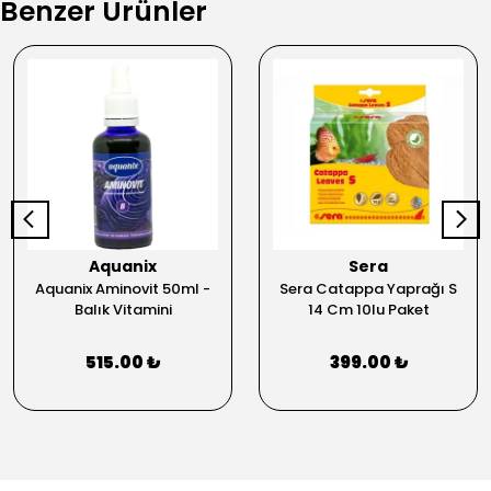
Benzer Ürünler
Aquanix
Sera
Aquanix Aminovit 50ml -
Sera Catappa Yaprağı S
Balık Vitamini
14 Cm 10lu Paket
515.00 ₺
399.00 ₺