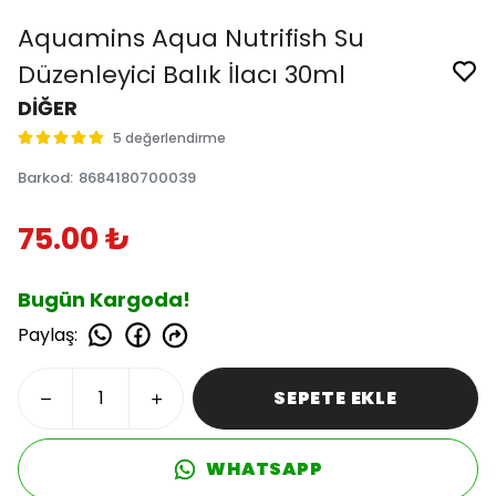
Aquamins Aqua Nutrifish Su
Düzenleyici Balık İlacı 30ml
DİĞER
5 değerlendirme
Barkod
:
8684180700039
75.00 ₺
Bugün Kargoda!
Paylaş
:
SEPETE EKLE
WHATSAPP