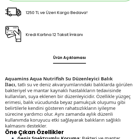
1250 TL ve Üzeri Kargo Bedava!
Kredi Kartına 12 Taksit İmkanı
Ürün Açıklaması
Aquamins Aqua Nutrifish Su Düzenleyici Balık
İlacı
,
tatlı su ve deniz akvaryumlarındaki balıklarda görülen
bakteriyel ve mantar kaynaklı hastalıkların tedavisinde
kullanılan, suya eklenen bir düzenleyicidir. Özellikle yüzgeç
erimesi, balık vücudunda beyaz pamukçuk oluşumu gibi
belirtilerle kendini gösteren rahatsızlıkların iyileşme
sürecine yardımcı olur. Aynı zamanda aylık düzenli
kullanımda koruyucu etki sağlayarak balıkların sağlıklı
kalmasını destekler
.
Öne Çıkan Özellikler
Geniş Spektrumlu Koruma
: Bakteri ve mantar