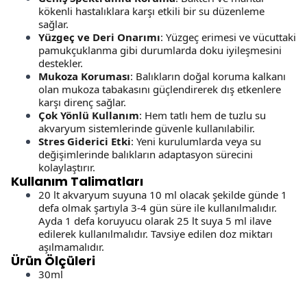
kökenli hastalıklara karşı etkili bir su düzenleme
sağlar.
Yüzgeç ve Deri Onarımı
: Yüzgeç erimesi ve vücuttaki
pamukçuklanma gibi durumlarda doku iyileşmesini
destekler.
Mukoza Koruması
: Balıkların doğal koruma kalkanı
olan mukoza tabakasını güçlendirerek dış etkenlere
karşı direnç sağlar.
Çok Yönlü Kullanım
: Hem tatlı hem de tuzlu su
akvaryum sistemlerinde güvenle kullanılabilir.
Stres Giderici Etki
: Yeni kurulumlarda veya su
değişimlerinde balıkların adaptasyon sürecini
kolaylaştırır.
Kullanım Talimatları
20 lt akvaryum suyuna 10 ml olacak şekilde günde 1
defa olmak şartıyla 3-4 gün süre ile kullanılmalıdır.
Ayda 1 defa koruyucu olarak 25 lt suya 5 ml ilave
edilerek kullanılmalıdır. Tavsiye edilen doz miktarı
aşılmamalıdır.
Ürün Ölçüleri
30ml