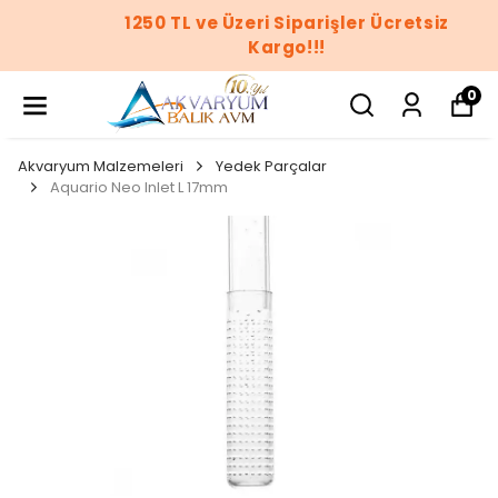
1250 TL ve Üzeri Siparişler Ücretsiz
Kargo!!!
0
Akvaryum Malzemeleri
Yedek Parçalar
Aquario Neo Inlet L 17mm