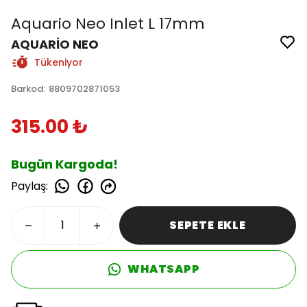
Aquario Neo Inlet L 17mm
AQUARİO NEO
Tükeniyor
Barkod
:
8809702871053
315.00 ₺
Bugün Kargoda!
Paylaş
:
SEPETE EKLE
WHATSAPP