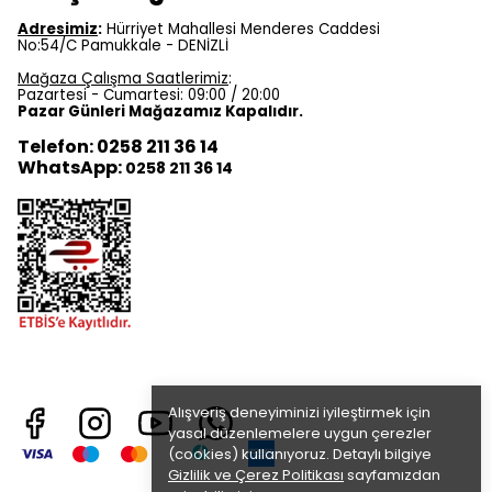
Adresimiz
:
Hürriyet Mahallesi Menderes Caddesi
No:54/C Pamukkale - DENİZLİ
Mağaza Çalışma Saatlerimiz
:
Pazartesi - Cumartesi: 09:00 / 20:00
Pazar Günleri Mağazamız Kapalıdır.
Telefon: 0258 211 36 14
WhatsApp:
0258 211 36 14
Alışveriş deneyiminizi iyileştirmek için
yasal düzenlemelere uygun çerezler
(cookies) kullanıyoruz. Detaylı bilgiye
Gizlilik ve Çerez Politikası
sayfamızdan