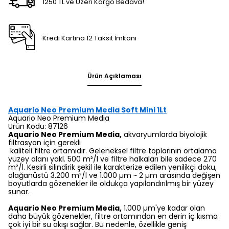
1250 TL ve Üzeri Kargo Bedava!
Kredi Kartına 12 Taksit İmkanı
Ürün Açıklaması
Aquario Neo Premium Media Soft Mini 1Lt
Aquario Neo Premium Media
Ürün Kodu: 87126
Aquario Neo Premium Media,
akvaryumlarda biyolojik
filtrasyon için gerekli
kaliteli filtre ortamıdır. Geleneksel filtre toplarının ortalama
yüzey alanı yakl. 500 m²/l ve filtre halkaları bile sadece 270
m²/l. Kesirli silindirik şekil ile karakterize edilen yenilikçi doku,
olağanüstü 3.200 m²/l ve 1.000 µm ~ 2 µm arasında değişen
boyutlarda gözenekler ile oldukça yapılandırılmış bir yüzey
sunar.
Aquario Neo Premium Media,
1.000 µm'ye kadar olan
daha büyük gözenekler, filtre ortamından en derin iç kısma
çok iyi bir su akışı sağlar. Bu nedenle, özellikle geniş