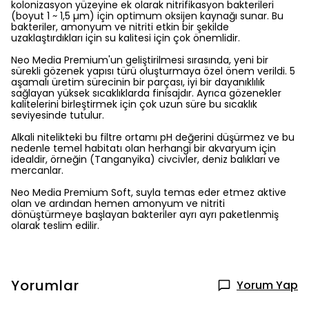
kolonizasyon yüzeyine ek olarak nitrifikasyon bakterileri
(boyut 1 ~ 1,5 µm) için optimum oksijen kaynağı sunar. Bu
bakteriler, amonyum ve nitriti etkin bir şekilde
uzaklaştırdıkları için su kalitesi için çok önemlidir.
Neo Media Premium'un geliştirilmesi sırasında, yeni bir
sürekli gözenek yapısı türü oluşturmaya özel önem verildi. 5
aşamalı üretim sürecinin bir parçası, iyi bir dayanıklılık
sağlayan yüksek sıcaklıklarda finisajdır. Ayrıca gözenekler
kalitelerini birleştirmek için çok uzun süre bu sıcaklık
seviyesinde tutulur.
Alkali nitelikteki bu filtre ortamı pH değerini düşürmez ve bu
nedenle temel habitatı olan herhangi bir akvaryum için
idealdir, örneğin (Tanganyika) civcivler, deniz balıkları ve
mercanlar.
Neo Media Premium Soft, suyla temas eder etmez aktive
olan ve ardından hemen amonyum ve nitriti
dönüştürmeye başlayan bakteriler ayrı ayrı paketlenmiş
olarak teslim edilir.
Yorumlar
Yorum Yap