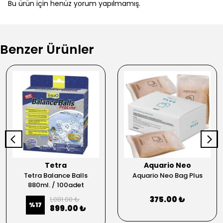
Bu ürün için henüz yorum yapılmamış.
Benzer Ürünler
Tetra
Aquario Neo
Tetra Balance Balls
Aquario Neo Bag Plus
880ml. / 100adet
375.00 ₺
1,081.00 ₺
%
17
899.00 ₺