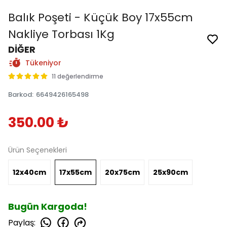
Balık Poşeti - Küçük Boy 17x55cm
Nakliye Torbası 1Kg
DİĞER
Tükeniyor
11 değerlendirme
Barkod
:
6649426165498
350.00 ₺
Ürün Seçenekleri
12x40cm
17x55cm
20x75cm
25x90cm
Bugün Kargoda!
Paylaş
: