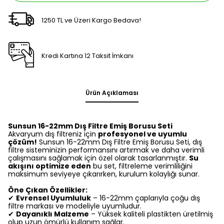
1250 TL ve Üzeri Kargo Bedava!
Kredi Kartına 12 Taksit İmkanı
Ürün Açıklaması
Sunsun 16-22mm Dış Filtre Emiş Borusu Seti
Akvaryum dış filtreniz için
profesyonel ve uyumlu
çözüm!
Sunsun 16-22mm Dış Filtre Emiş Borusu Seti, dış
filtre sisteminizin performansını artırmak ve daha verimli
çalışmasını sağlamak için özel olarak tasarlanmıştır.
Su
akışını optimize eden
bu set, filtreleme verimliliğini
maksimum seviyeye çıkarırken, kurulum kolaylığı sunar.
Öne Çıkan Özellikler:
✔
Evrensel Uyumluluk
– 16-22mm çaplarıyla çoğu dış
filtre markası ve modeliyle uyumludur.
✔
Dayanıklı Malzeme
– Yüksek kaliteli plastikten üretilmiş
olup uzun ömürlü kullanım sağlar.