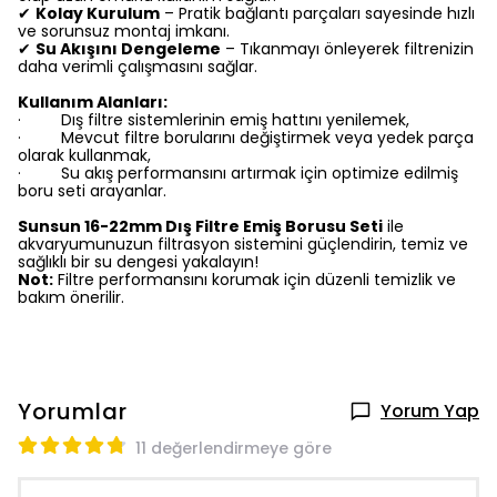
✔
Kolay Kurulum
– Pratik bağlantı parçaları sayesinde hızlı
ve sorunsuz montaj imkanı.
✔
Su Akışını Dengeleme
– Tıkanmayı önleyerek filtrenizin
daha verimli çalışmasını sağlar.
Kullanım Alanları:
Dış filtre sistemlerinin emiş hattını yenilemek,
·
Mevcut filtre borularını değiştirmek veya yedek parça
·
olarak kullanmak,
Su akış performansını artırmak için optimize edilmiş
·
boru seti arayanlar.
Sunsun 16-22mm Dış Filtre Emiş Borusu Seti
ile
akvaryumunuzun filtrasyon sistemini güçlendirin, temiz ve
sağlıklı bir su dengesi yakalayın!
Not:
Filtre performansını korumak için düzenli temizlik ve
bakım önerilir.
Yorumlar
Yorum Yap
11 değerlendirmeye göre