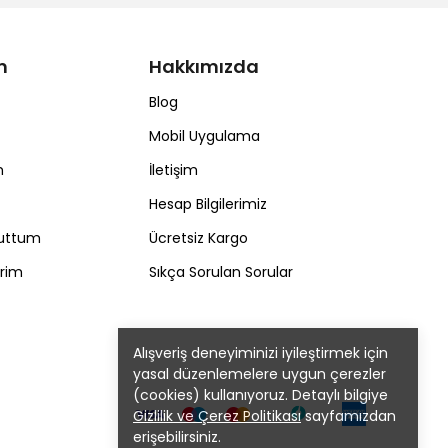
m
Hakkımızda
Blog
Mobil Uygulama
m
İletişim
Hesap Bilgilerimiz
nuttum
Ücretsiz Kargo
erim
Sıkça Sorulan Sorular
Alışveriş deneyiminizi iyileştirmek için
yasal düzenlemelere uygun çerezler
(cookies) kullanıyoruz. Detaylı bilgiye
Gizlilik ve Çerez Politikası
sayfamızdan
erişebilirsiniz.