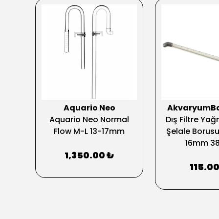
Aquario Neo
AkvaryumB
 ve
Aquario Neo Normal
Dış Filtre Y
U
Flow M-L 13-17mm
Şelale Borusu
16mm 3
1,350.00 ₺
115.00