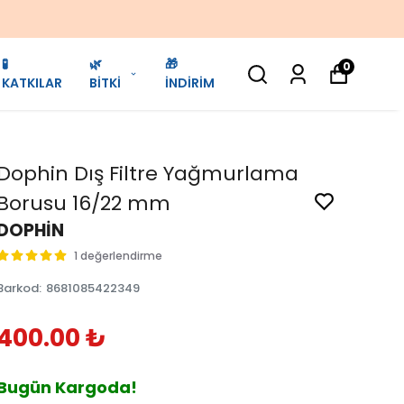
🧪
🌿
🎁
0
KATKILAR
BİTKİ
İNDİRİM
Dophin Dış Filtre Yağmurlama
Borusu 16/22 mm
DOPHİN
1 değerlendirme
Barkod
:
8681085422349
400.00 ₺
Bugün Kargoda!