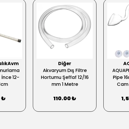
alıkAvm
Diğer
A
ağmurlama
Akvaryum Dış Filtre
AQUAPR
 İnce 12-
Hortumu Şeffaf 12/16
Pipe 16
8cm
mm 1 Metre
Cam 
 ₺
110.00 ₺
1,