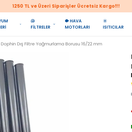
1250 TL ve Üzeri Siparişler Ücretsiz Kargo!!!
YUM
🐚
🐡 HAVA
☀️
ERİ
FİLTRELER
MOTORLARI
ISITICILAR
Dophin Dış Filtre Yağmurlama Borusu 16/22 mm