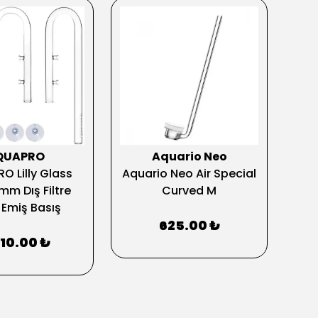
QUAPRO
Aquario Neo
Ak
O Lilly Glass
Aquario Neo Air Special
Dı
mm Dış Filtre
Curved M
Emiş Basış
625.00 ₺
510.00 ₺