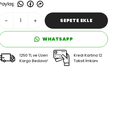
Paylaş
:
SEPETE EKLE
WHATSAPP
1250 TL ve Üzeri
Kredi Kartına 12
Kargo Bedava!
Taksit İmkanı