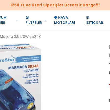
1250 TL ve Üzeri Siparişler Ücretsiz Kargo!!!
YUM
🐚
🐡 HAVA
☀️
ERİ
FİLTRELER
MOTORLARI
ISITICILAR
Motoru 3,5 L 3W sb248