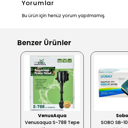
Yorumlar
Bu ürün için henüz yorum yapılmamış.
Benzer Ürünler
Avm
VenusAqua
Sob
ş ve
Venusaqua S-788 Tepe
SOBO SB-10