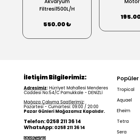
12mm
Akvaryum
Motor
Filtresi1500L/H
195.0
550.00 ₺
İletişim Bilgilerimiz:
Popüler
Adresimiz
:
Hürriyet Mahallesi Menderes
Tropical
Caddesi No:54/C Pamukkale - DENİZLİ
Aquael
Mağaza Çalışma Saatlerimiz
:
Pazartesi - Cumartesi: 09:00 / 20:00
Eheim
Pazar Günleri Mağazamız Kapalıdır.
Telefon: 0258 211 36 14
Tetra
WhatsApp:
0258 211 36 14
Sera