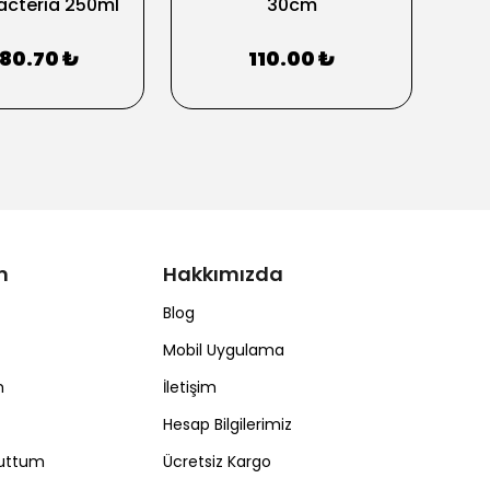
acteria 250ml
30cm
080.70 ₺
110.00 ₺
m
Hakkımızda
Blog
Mobil Uygulama
m
İletişim
Hesap Bilgilerimiz
nuttum
Ücretsiz Kargo