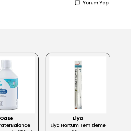
Yorum Yap
Oase
Liya
aterBalance
Liya Hortum Temizleme
Oa