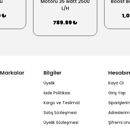
u
Motoru 35 watt 2500
Boost B
L/H
0 ₺
1,
789.99 ₺
 Markalar
Bilgiler
Hesabı
Üyelik
Kayıt Ol
İade Politikası
Giriş Yap
Kargo ve Teslimat
Siparişleri
Satış Sözleşmesi
Adreslerim
Üyelik Sözleşmesi
Şifremi U