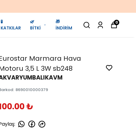
🧪
🌿
🎁
0
KATKILAR
BİTKİ
İNDİRİM
Eurostar Marmara Hava
Motoru 3,5 L 3W sb248
AKVARYUMBALIKAVM
Barkod
:
8690010000379
100.00 ₺
Paylaş
: