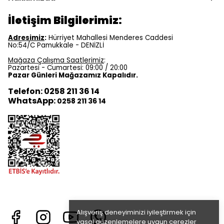
İletişim Bilgilerimiz:
Adresimiz
:
Hürriyet Mahallesi Menderes Caddesi
No:54/C Pamukkale - DENİZLİ
Mağaza Çalışma Saatlerimiz
:
Pazartesi - Cumartesi: 09:00 / 20:00
Pazar Günleri Mağazamız Kapalıdır.
Telefon: 0258 211 36 14
WhatsApp:
0258 211 36 14
Alışveriş deneyiminizi iyileştirmek için
yasal düzenlemelere uygun çerezler