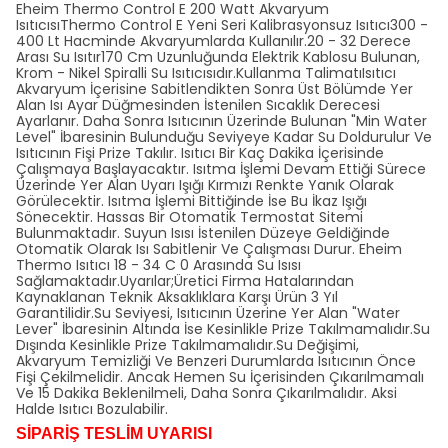
Eheim Thermo Control E 200 Watt Akvaryum
IsıtıcısıThermo Control E Yeni Seri Kalibrasyonsuz Isıtıcı300 -
400 Lt Hacminde Akvaryumlarda Kullanılır.20 - 32 Derece
Arası Su Isıtır170 Cm Uzunluğunda Elektrik Kablosu Bulunan,
Krom - Nikel Spiralli Su Isıtıcısıdır.Kullanma TalimatıIsıtıcı
Akvaryum İçerisine Sabitlendikten Sonra Üst Bölümde Yer
Alan Isı Ayar Düğmesinden İstenilen Sıcaklık Derecesi
Ayarlanır. Daha Sonra Isıtıcının Üzerinde Bulunan "Min Water
Level" İbaresinin Bulunduğu Seviyeye Kadar Su Doldurulur Ve
Isıtıcının Fişi Prize Takılır. Isıtıcı Bir Kaç Dakika İçerisinde
Çalışmaya Başlayacaktır. Isıtma İşlemi Devam Ettiği Sürece
Üzerinde Yer Alan Uyarı Işığı Kırmızı Renkte Yanık Olarak
Görülecektir. Isıtma İşlemi Bittiğinde İse Bu İkaz Işığı
Sönecektir. Hassas Bir Otomatik Termostat Sitemi
Bulunmaktadır. Suyun Isısı İstenilen Düzeye Geldiğinde
Otomatik Olarak Isı Sabitlenir Ve Çalışması Durur. Eheim
Thermo Isıtıcı 18 - 34 C 0 Arasında Su Isısı
Sağlamaktadır.Uyarılar;Üretici Firma Hatalarından
Kaynaklanan Teknik Aksaklıklara Karşı Ürün 3 Yıl
Garantilidir.Su Seviyesi, Isıtıcının Üzerine Yer Alan "Water
Lever" İbaresinin Altında İse Kesinlikle Prize Takılmamalıdır.Su
Dışında Kesinlikle Prize Takılmamalıdır.Su Değişimi,
Akvaryum Temizliği Ve Benzeri Durumlarda Isıtıcının Önce
Fişi Çekilmelidir. Ancak Hemen Su İçerisinden Çıkarılmamalı
Ve 15 Dakika Beklenilmeli, Daha Sonra Çıkarılmalıdır. Aksi
Halde Isıtıcı Bozulabilir.
SİPARİŞ TESLİM UYARISI