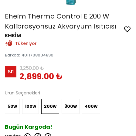
Eheim Thermo Control E 200 W
Kalibrasyonsuz Akvaryum Isıtıcısı
EHEİM
Tükeniyor
Barkod
:
4011708004890
3,250.00 ₺
%
11
2,899.00 ₺
Ürün Seçenekleri
50w
100w
200w
300w
400w
Bugün Kargoda!