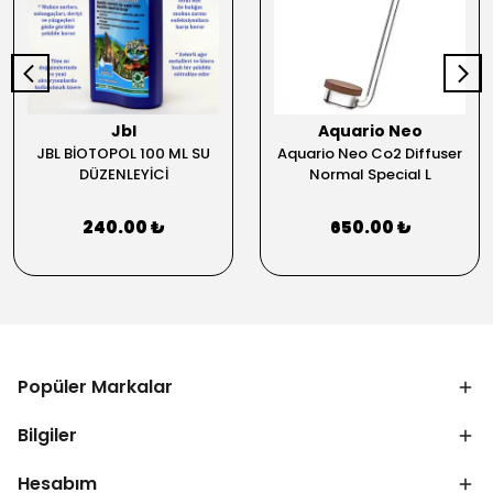
Jbl
Aquario Neo
JBL BİOTOPOL 100 ML SU
Aquario Neo Co2 Diffuser
DÜZENLEYİCİ
Normal Special L
240.00 ₺
650.00 ₺
Popüler Markalar
Bilgiler
Hesabım