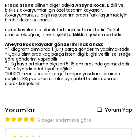
Frodo Stone
bilinen diğer adıyla
Aneyra Rock,
Bitkili ve
bitkisiz akvaryumlar için özel tasarım kayasıdır.
Akvaryumunuzu alışılmış tasarımlardan farklılaştırmak için
birebir dekor ürünüdür.
dekor kayalar kilo olarak tartılarak satılmaktadır. Doğal
ürünler olduğu için renk, şekil farklılıkları göstermektedir.
Aneyra Rock kayalar gönderimi hakkında;
* 1 Kilogram alımlarda 1 (Bir) parça gönderim yapılmaktadır.
* Çoklu alımlarda kaç parça istenildiği bilgisi verilir ise isteğe
göre gönderim yapılabilir..
* 1 Kg kaya ortalama ölçüleri 5-15 cm arasında gelmektedir.
* Kilo fiyatıdır adet fiyatı değildir.
*1000TL üzeri ücretsiz kargo kampanyası kamsamında
değildir. 3Kg ve üzeri alımlar ayrı pakette alıcı ödemeli
olarak kargolanır.
Yorumlar
Yorum Yap
6 değerlendirmeye göre