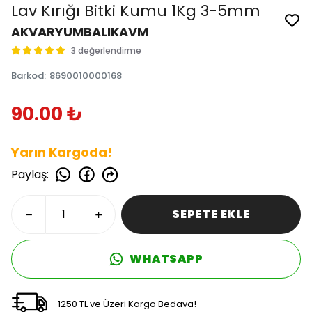
Lav Kırığı Bitki Kumu 1Kg 3-5mm
AKVARYUMBALIKAVM
3 değerlendirme
Barkod
:
8690010000168
90.00 ₺
Yarın Kargoda!
Paylaş
:
SEPETE EKLE
WHATSAPP
1250 TL ve Üzeri Kargo Bedava!