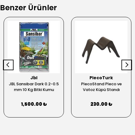
Benzer Ürünler
Jbl
PlecoTurk
JBL Sansibar Dark 0.2-0.5
PlecoStand Pleco ve
mm 10 Kg Bitki Kumu
Vatoz Küpü Standı
1,500.00 ₺
230.00 ₺