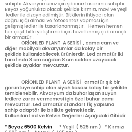
sahiptir.Akvaryumunuz için şık ince tasarıma sahiptir.
Beyaz yoğunlukta olacak şekilde kırmızı, mavi ve yeşil
ledler ile dizayn edilmiştir. Bitkilerin ihtiyacı olan
doğru ışığı alması ve fotosentez yapması için
gelişmiş ledler ile tasarlananmıştır. Hemen hemen
her çeşit bitki yetiştirmek için hazırlanmış çok amaçlı
bir armatür .
ORİONLED PLANT
A SERİSİ
, cama cam ve
diğer mobilyalı akvaryumlar da kolay bir
şekilde kullanılabilecek ürünlerdir. Led armatür iki
tarafında 8 cm sağdan 8 cm soldan uzayacak
şekilde ayaklar mevcuttur.
ORİONLED PLANT
A SERİSİ
armatür şık bir
görüntüye sahip olan siyah kasası kolay bir şekilde
temizlenebilir. Akvaryum da buharlaşan suyun
ledlere zarar vermemesi için özel buhar camı
mevcuttur. Led armatür standart fiş yapısına
sahip adaptör ile birlikte gelmektedir.
Kullanılan Led ve Kelvin Değerleri Aşağıdaki Gibidir
* Beyaz 6500 Kelvin
* Yeşil ( 525 nm ) * Kırmızı