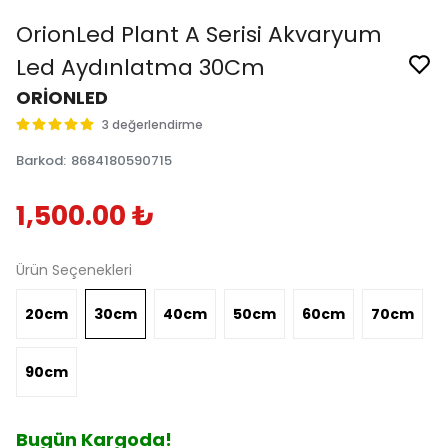
OrionLed Plant A Serisi Akvaryum
Led Aydınlatma 30Cm
ORİONLED
3 değerlendirme
Barkod
:
8684180590715
1,500.00 ₺
Ürün Seçenekleri
20cm
30cm
40cm
50cm
60cm
70cm
90cm
Bugün Kargoda!