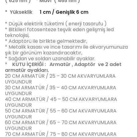
( 625 nm ) * Mavi ( 465 nm )
* Yükseklik
1 cm / Genişlik 6 cm
* Düşük elektirik tüketimi ( enerji tasarufu )
* Bitkileri fotosenteze teşvik eden gelişmiş led
teknolojisi,
* Adaptörü ile birlikte gelmektedir,
* Metalik kasası ve ince tasarımı ile akvaryumunuza
şık bir görünüm kazandıracaktır,
* Sağdan ve soldan uzanabilir ayaklar.
*
KUTU İÇERİĞİ : Armatür , Adaptör ve 2 adet
armatür ayakları.
20 CM ARMATÜR / 25 – 30 CM AKVARYUMLARA
UYGUNDUR
30 CM ARMATÜR / 35 – 40 CM AKVARYUMLARA
UYGUNDUR
40 CM ARMATÜR / 45 – 50 CM AKVARYUMLARA
UYGUNDUR
50 CM ARMATÜR / 55 – 60 CM AKVARYUMLARA
UYGUNDUR
60 CM ARMATÜR / 65 – 70 CM AKVARYUMLARA
UYGUNDUR
70 CM ARMATÜR / 75 – 80 CM AKVARYUMLARA