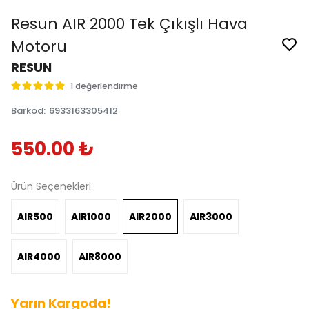
Resun AIR 2000 Tek Çıkışlı Hava
Motoru
RESUN
1 değerlendirme
Barkod
:
6933163305412
550.00 ₺
Ürün Seçenekleri
AIR500
AIR1000
AIR2000
AIR3000
AIR4000
AIR8000
Yarın Kargoda!