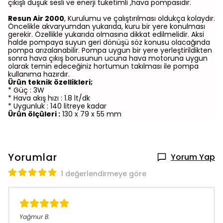
çıkışlı düşük sesli ve enerji tüketimli ,hava pompasıdır.
Resun Air 2000
, Kurulumu ve çalıştırılması oldukça kolaydır.
Öncelikle akvaryumdan yukarıda, kuru bir yere konulması
gerekir. Özellikle yukarıda olmasına dikkat edilmelidir. Aksi
halde pompaya suyun geri dönüşü söz konusu olacağında
pompa arızalanabilir. Pompa uygun bir yere yerleştirildikten
sonra hava çıkış borusunun ucuna hava motoruna uygun
olarak temin edeceğiniz hortumun takılması ile pompa
kullanıma hazırdır.
Ürün teknik özellikleri;
* Güç : 3W
* Hava akış hızı : 1.8 lt/dk
* Uygunluk : 140 litreye kadar
Ürün ölçüleri :
130 x 79 x 55 mm
Yorumlar
Yorum Yap
1 değerlendirmeye göre
Yağmur
B.