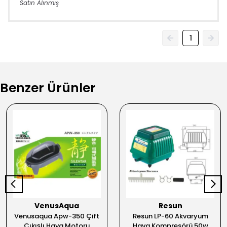
Satın Alınmış
1
Benzer Ürünler
VenusAqua
Resun
Venusaqua Apw-350 Çift
Resun LP-60 Akvaryum
Çıkışlı Hava Motoru
Hava Kompresörü 50w