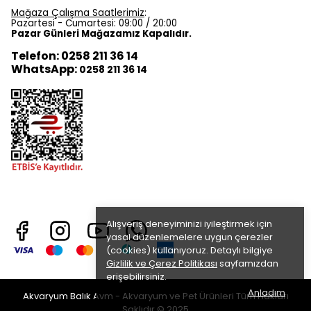
Mağaza Çalışma Saatlerimiz
:
Pazartesi - Cumartesi: 09:00 / 20:00
Pazar Günleri Mağazamız Kapalıdır.
Telefon: 0258 211 36 14
WhatsApp:
0258 211 36 14
Alışveriş deneyiminizi iyileştirmek için
yasal düzenlemelere uygun çerezler
(cookies) kullanıyoruz. Detaylı bilgiye
Gizlilik ve Çerez Politikası
sayfamızdan
erişebilirsiniz.
Anladım
Akvaryum Balık Avm - Akvaryum ve Pet Ürünleri Tüm Hakları
Saklıdır © 2025