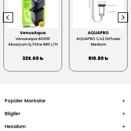
VenusAqua
AQUAPRO
Venusaqua 6005F
AQUAPRO Co2 Diffuser
Akvaryum İç Filtre 880 L/H
Medium
325.00 ₺
910.80 ₺
Popüler Markalar
Bilgiler
Hesabım