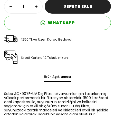
SEPETE EKLE
WHATSAPP
1250 TL ve Üzeri Kargo Bedava!
Kredi Kartına 12 Taksit İmkanı
Ürün Açıklaması
Sobo AQ-907F-UV Dış Filtre, akvaryumlar için tasarlanmış
yüksek performanslı bir filtrasyon sistemidir. 1500 litre/saat
debi kapasitesi ile, suyunuzun temizliğini ve kalitesini
sağlamak için etkili bir çözüm sunar. Bu dış filtre,
suyunuzdaki zararlı maddeleri ve kirleticileri etkili bir şekilde
ortadan kaldırarak, sağlıklı bir yaşam alanı oluşturur.