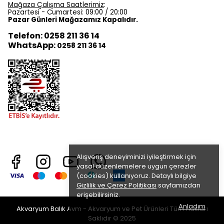
Mağaza Çalışma Saatlerimiz
:
Pazartesi - Cumartesi: 09:00 / 20:00
Pazar Günleri Mağazamız Kapalıdır.
Telefon: 0258 211 36 14
WhatsApp:
0258 211 36 14
Alışveriş deneyiminizi iyileştirmek için
yasal düzenlemelere uygun çerezler
(cookies) kullanıyoruz. Detaylı bilgiye
Gizlilik ve Çerez Politikası
sayfamızdan
erişebilirsiniz.
Anladım
Akvaryum Balık Avm - Akvaryum ve Pet Ürünleri Tüm Hakları
Saklıdır © 2025