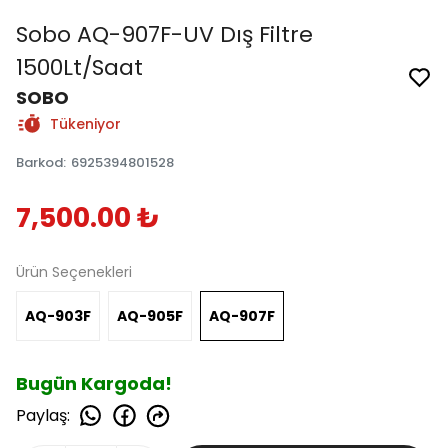
Sobo AQ-907F-UV Dış Filtre
1500Lt/Saat
SOBO
Tükeniyor
Barkod
:
6925394801528
7,500.00 ₺
Ürün Seçenekleri
AQ-903F
AQ-905F
AQ-907F
Bugün Kargoda!
Paylaş
: