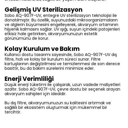
Gelişmiş UV Sterilizasyon
Sobo AQ-907F-UV, entegre UV sterilizasyon teknolojisi ile
donatılmıştır. Bu özellik, suyunuzdaki mikroorganizmaların
ve alglerin büyümesini engelleyerek, akvaryum ortamının
hijyenik kalmasını sağlar. UV ışığı, suyun içindeki patojenleri
etkisiz hale getirirken, akvaryumunuzun estetik
görünümünü de korur.
Kolay Kurulum ve Bakım
Kullanıcı dostu tasarımı sayesinde, Sobo AQ-907F-UV dış
filtre, hızlı ve kolay bir kurulum süreci sunar. Filtre
kartuşlarının değiştirilmesi ve temizlenmesi de son derece
basittir, bu da bakım sürelerini minimize eder.
Enerji Verimliliği
Düşük enerji tüketimi ile çalışarak, uzun vadede maliyetleri
azaltır. Sobo AQ-907F-UV, çevre dostu bir seçenek arayan
akvaryum sahipleri için idealdir.
Bu dış filtre, akvaryumunuzun su kalitesini artırmak ve
sağlıklı bir ekosistem oluşturmak için mükemmel bir
tercihtir.